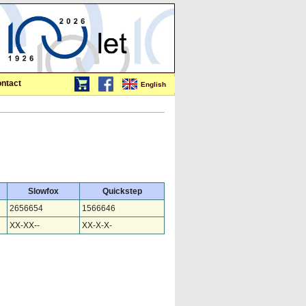
ntact
English
Slowfox
Quickstep
2656654
1566646
XX-XX--
XX-X-X-