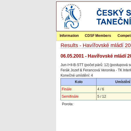
Information
CDSF Members
Competi
Results - Havířovské mládí 2
06.05.2001 - Havířovské mládí 2
Jun-I+II-B-STT (počet párů: 12) [postupová s
Ferák Jozef & Ferancová Veronika - TK Inter
Konečné umístění: 4
Kolo
Umístění
Finále
4 / 6
Semifinále
5 / 12
Porota: