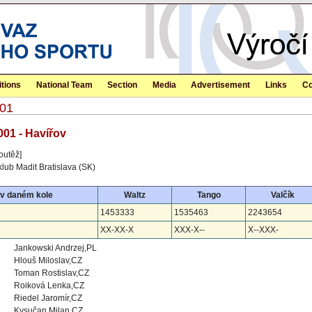
tions
National Team
Section
Media
Advertisement
Links
Co
001
001 - Havířov
outěž]
klub Madit Bratislava (SK)
 v daném kole
Waltz
Tango
Valčík
1453333
1535463
2243654
XX-XX-X
XXX-X--
X--XXX-
Jankowski Andrzej,PL
Hlouš Miloslav,CZ
Toman Rostislav,CZ
Roiková Lenka,CZ
Riedel Jaromír,CZ
Kysučan Milan,CZ