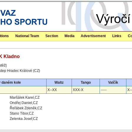
tions
National Team
Section
Media
Advertisement
Links
Co
DK Kladno
utěž]
step Hradec Králové (CZ)
v daném kole
Waltz
Tango
Valčík
X--XX
XXX-X
-----
X-
Maršálek Karel,CZ
Ondřej Daniel,CZ
Řeřábek Zdeněk,CZ
Stano Tibor,CZ
Zelenka Josef,CZ