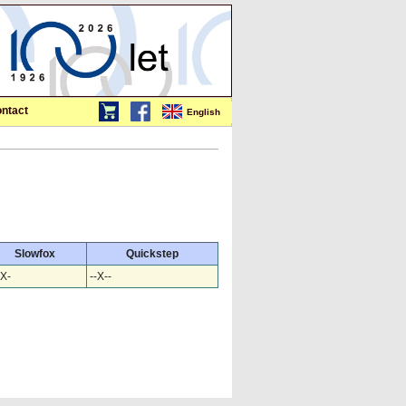
ntact
English
Slowfox
Quickstep
-X-
--X--