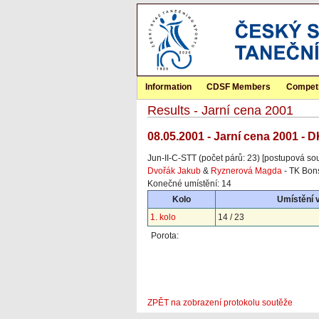
Information
CDSF Members
Competi
Results - Jarní cena 2001
08.05.2001 - Jarní cena 2001 - 
Jun-II-C-STT (počet párů: 23) [postupová so
Dvořák Jakub
&
Ryznerová Magda
- TK Bon
Konečné umístění: 14
Kolo
Umístění 
1. kolo
14 / 23
Porota:
ZPĚT na zobrazení protokolu soutěže