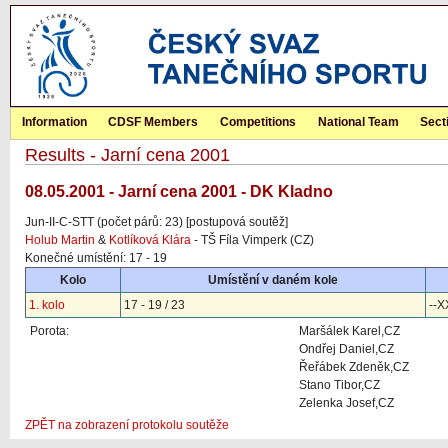
Information
CDSF Members
Competitions
National Team
Sect
Results - Jarní cena 2001
08.05.2001 - Jarní cena 2001 - DK Kladno
Jun-II-C-STT (počet párů: 23) [postupová soutěž]
Holub Martin
&
Kotlíková Klára
- TŠ Fíla Vimperk (CZ)
Konečné umístění: 17 - 19
Kolo
Umístění v daném kole
1. kolo
17 - 19 / 23
--X
Porota:
Maršálek Karel,CZ
Ondřej Daniel,CZ
Řeřábek Zdeněk,CZ
Stano Tibor,CZ
Zelenka Josef,CZ
ZPĚT na zobrazení protokolu soutěže