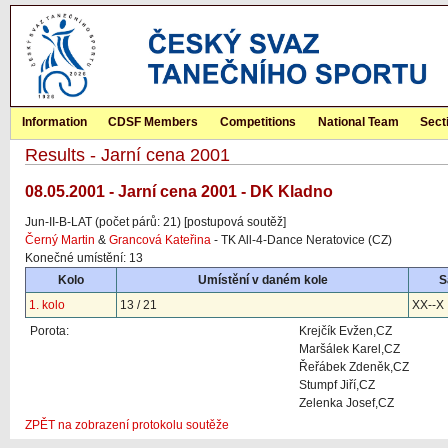
Information
CDSF Members
Competitions
National Team
Sect
Results - Jarní cena 2001
08.05.2001 - Jarní cena 2001 - DK Kladno
Jun-II-B-LAT (počet párů: 21) [postupová soutěž]
Černý Martin
&
Grancová Kateřina
- TK All-4-Dance Neratovice (CZ)
Konečné umístění: 13
Kolo
Umístění v daném kole
S
1. kolo
13 / 21
XX--X
Porota:
Krejčík Evžen,CZ
Maršálek Karel,CZ
Řeřábek Zdeněk,CZ
Stumpf Jiří,CZ
Zelenka Josef,CZ
ZPĚT na zobrazení protokolu soutěže