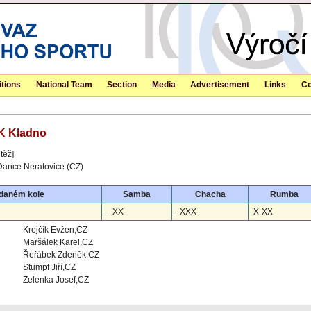
tions
National Team
Section
Media
Advertisement
Links
Co
DK Kladno
těž]
-Dance Neratovice (CZ)
 daném kole
Samba
Chacha
Rumba
---XX
--XXX
-X-XX
Krejčík Evžen,CZ
Maršálek Karel,CZ
Řeřábek Zdeněk,CZ
Stumpf Jiří,CZ
Zelenka Josef,CZ