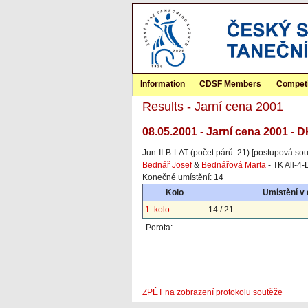
Information
CDSF Members
Competi
Results - Jarní cena 2001
08.05.2001 - Jarní cena 2001 - 
Jun-II-B-LAT (počet párů: 21) [postupová sou
Bednář Josef
&
Bednářová Marta
- TK All-4
Konečné umístění: 14
Kolo
Umístění v
1. kolo
14 / 21
Porota:
ZPĚT na zobrazení protokolu soutěže