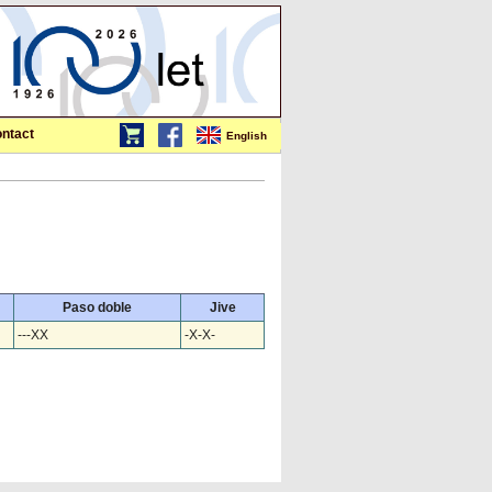
ntact
English
Paso doble
Jive
---XX
-X-X-