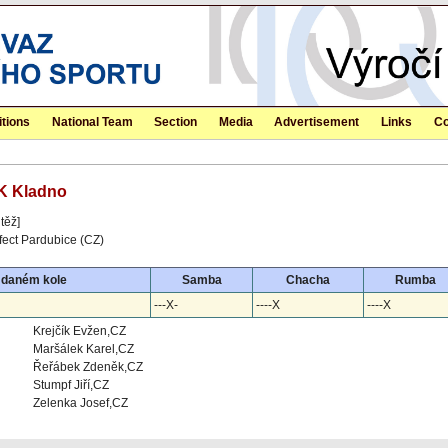
tions
National Team
Section
Media
Advertisement
Links
Co
DK Kladno
těž]
fect Pardubice (CZ)
 daném kole
Samba
Chacha
Rumba
---X-
----X
----X
Krejčík Evžen,CZ
Maršálek Karel,CZ
Řeřábek Zdeněk,CZ
Stumpf Jiří,CZ
Zelenka Josef,CZ