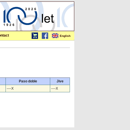
ntact
English
Paso doble
Jive
----X
----X