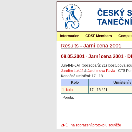
Information
CDSF Members
Competi
Results - Jarní cena 2001
08.05.2001 - Jarní cena 2001 - 
Jun-II-B-LAT (počet párů: 21) [postupová sou
Jarolím Lukáš
&
Jarolímová Pavla
- CTS Per
Konečné umístění: 17 - 18
Kolo
Umístění v
1. kolo
17 - 18 / 21
Porota:
ZPĚT na zobrazení protokolu soutěže