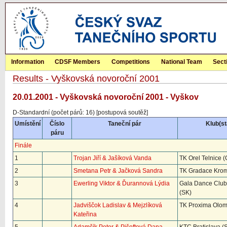
Information
CDSF Members
Competitions
National Team
Sect
Results - Vyškovská novoroční 2001
20.01.2001 - Vyškovská novoroční 2001 - Vyškov
D-Standardní (počet párů: 16) [postupová soutěž]
Umístění
Číslo
Taneční pár
Klub(st
páru
Finále
1
Trojan Jiří & Jašíková Vanda
TK Orel Telnice (
2
Smetana Petr & Jačková Sandra
TK Gradace Krom
3
Ewerling Viktor & Ďurannová Lýdia
Gala Dance Club 
(SK)
4
Jadviščok Ladislav & Mejzlíková
TK Proxima Olom
Kateřina