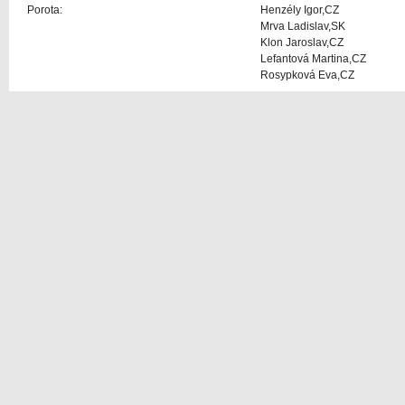
Porota:
Henzély Igor,CZ
Mrva Ladislav,SK
Klon Jaroslav,CZ
Lefantová Martina,CZ
Rosypková Eva,CZ