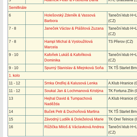
5
Adamčík Peter & Pišoftová Dana
KTC Bratislava (
Semifinále
6
Holešovský Zdeněk & Vassová
Taneční klub H+
Barbora
(CZ)
7 - 8
Janeček Václav & Plášilová Zuzana
Taneční klub H+
(CZ)
7 - 8
Hampl Michal & Vysloužilová
TS Přerov (CZ)
Marcela
9 - 10
Kafoňek Lukáš & Kafoňková
Taneční klub H+
Dominika
(CZ)
9 - 10
Spurný Stanislav & Mlejnková Soňa
TK TŠ Starlet Brn
1. kolo
11 - 12
Srnka Ondřej & Kalusová Lenka
A.Klub Hranice (
11 - 12
Soukal Jan & Lochmanová Kristýna
TK Fortuna Zlín (
13
Hejhal David & Tumpachová
A.Klub Hranice (
Naděžda
14
Buček Petr & Duchoňová Martina
TK TŠ Starlet Brn
15
Závodný Luděk & Doleželová Marie
TK Orel Telnice (
16
Růžička Miloš & Václavková Andrea
Taneční klub H+
(CZ)