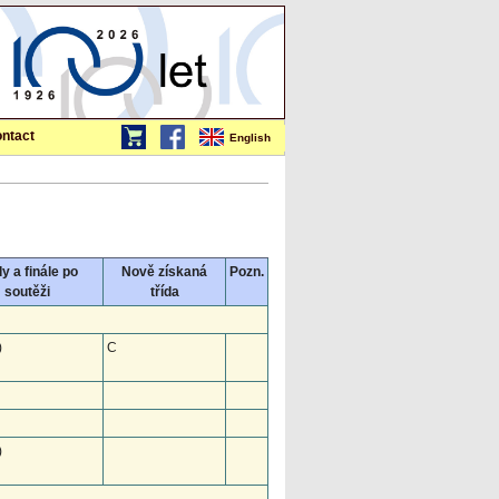
ntact
English
y a finále po
Nově získaná
Pozn.
soutěži
třída
)
C
)