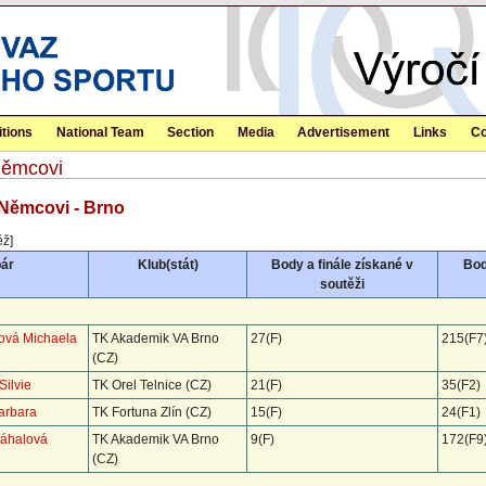
tions
National Team
Section
Media
Advertisement
Links
Co
Němcovi
 Němcovi - Brno
ěž]
pár
Klub(stát)
Body a finále získané v
Bod
soutěži
lová Michaela
TK Akademik VA Brno
27(F)
215(F7
(CZ)
Silvie
TK Orel Telnice (CZ)
21(F)
35(F2)
Barbara
TK Fortuna Zlín (CZ)
15(F)
24(F1)
táhalová
TK Akademik VA Brno
9(F)
172(F9
(CZ)