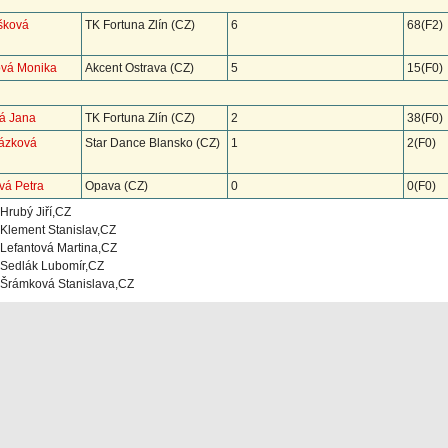
šková
TK Fortuna Zlín (CZ)
6
68(F2)
ová Monika
Akcent Ostrava (CZ)
5
15(F0)
vá Jana
TK Fortuna Zlín (CZ)
2
38(F0)
házková
Star Dance Blansko (CZ)
1
2(F0)
vá Petra
Opava (CZ)
0
0(F0)
Hrubý Jiří,CZ
Klement Stanislav,CZ
Lefantová Martina,CZ
Sedlák Lubomír,CZ
Šrámková Stanislava,CZ