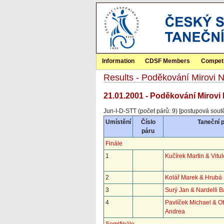
Information
CDSF Members
Competi
Results - Poděkování Mirovi 
21.01.2001 - Poděkování Mirovi
Jun-I-D-STT (počet párů: 9) [postupová sout
Umístění
Číslo
Taneční 
páru
Finále
1
Kučírek Martin & Vitu
2
Kolář Marek & Hrubá 
3
Surý Jan & Nardelli 
4
Pavlíček Michael & O
Andrea