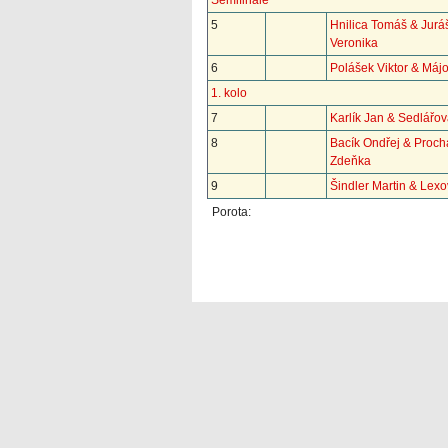
Semifinále
5
Hnilica Tomáš & Jurá
Veronika
6
Polášek Viktor & Máj
1. kolo
7
Karlík Jan & Sedlářo
8
Bacík Ondřej & Proc
Zdeňka
9
Šindler Martin & Lexo
Porota: