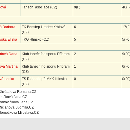
dová
Taneční asociace (CZ)
9(F)
46(F
á Barbara
TK Bonstep Hradec Králové
6
17(F
(CZ)
vská Eliška
TKG Hlinsko (CZ)
5
5(F0
ertová Dana
Klub tanečního sportu Příbram
2
9(F0
(CZ)
ová Martina
Klub tanečního sportu Příbram
1
6(F0
(CZ)
ová Lenka
TS Ridendo při MKK Hlinsko
0
0(F0
(CZ)
Chvátalová Romana,CZ
rtičková Jana,CZ
Makovičková Jana,CZ
Mičjanová Ludmila,CZ
Němečková Miloslava,CZ