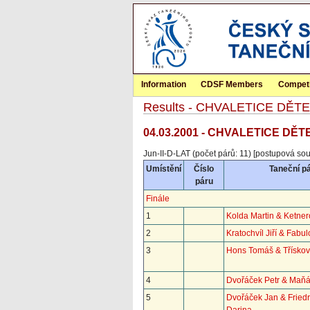
Information
CDSF Members
Competi
Results - CHVALETICE DĚTE
04.03.2001 - CHVALETICE DĚTEM
Jun-II-D-LAT (počet párů: 11) [postupová sou
Umístění
Číslo
Taneční p
páru
Finále
1
Kolda Martin & Ketne
2
Kratochvíl Jiří & Fabu
3
Hons Tomáš & Třískov
4
Dvořáček Petr & Maňá
5
Dvořáček Jan & Fried