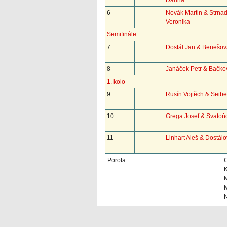
Darina
6
Novák Martin & Strna
Veronika
Semifinále
7
Dostál Jan & Benešov
8
Janáček Petr & Bačko
1. kolo
9
Rusín Vojtěch & Seib
10
Grega Josef & Svatoň
11
Linhart Aleš & Dostál
Porota:
K