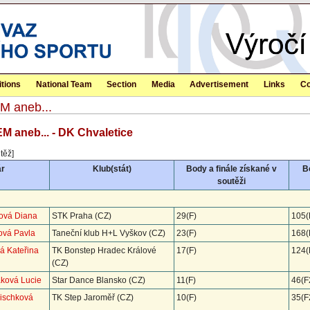
tions
National Team
Section
Media
Advertisement
Links
Co
M aneb...
 aneb... - DK Chvaletice
těž]
ár
Klub(stát)
Body a finále získané v
Bo
soutěži
rová Diana
STK Praha (CZ)
29(F)
105(
lová Pavla
Taneční klub H+L Vyškov (CZ)
23(F)
168(
á Kateřina
TK Bonstep Hradec Králové
17(F)
124(
(CZ)
ková Lucie
Star Dance Blansko (CZ)
11(F)
46(F
rischková
TK Step Jaroměř (CZ)
10(F)
35(F