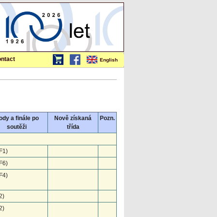
ntact
English
dy a finále po
Nově získaná
Pozn.
soutěži
třída
F1)
F6)
F4)
2)
2)