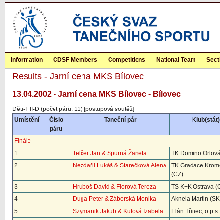
Information
CDSF Members
Competitions
National Team
Sect
Results - Jarní cena MKS Bílovec
13.04.2002 - Jarní cena MKS Bílovec - Bílovec
Děti-I+II-D (počet párů: 11) [postupová soutěž]
Umístění
Číslo
Taneční pár
Klub(stát)
páru
Finále
1
Telčer Jan & Spurná Žaneta
TK Domino Orlová
2
Nezdařil Lukáš & Starečková Alena
TK Gradace Kromě
(CZ)
3
Hruboš David & Florová Tereza
TS K+K Ostrava (
4
Duga Peter & Záborská Monika
Aknela Martin (SK
5
Szymanik Jakub & Kufová Izabela
Elán Třinec, o.p.s.