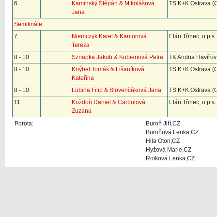
6
Kaminský Štěpán & Mikolášová
TS K+K Ostrava (
Jana
Semifinále
7
Niemczyk Karel & Kantorová
Elán Třinec, o.p.s.
Tereza
8 - 10
Sznapka Jakub & Kubienová Petra
TK Andria Havířov
8 - 10
Knýbel Tomáš & Lišaníková
TS K+K Ostrava (
Kateřina
8 - 10
Lubina Filip & Slovenčáková Jana
TS K+K Ostrava (
11
Koždoň Daniel & Carbolová
Elán Třinec, o.p.s.
Zuzana
Porota:
Buroň Jiří,CZ
Buroňová Lenka,CZ
Hila Oton,CZ
Hyžová Marie,CZ
Roiková Lenka,CZ