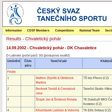
Information
CDSF Members
Competitions
National Team
Sect
Results - Chvaletický pohár
14.09.2002 - Chvaletický pohár - DK Chavaletice
D-Latinské (počet párů: 30) [postupová soutěž]
Umístění
Číslo
Taneční pár
Klub(stá
páru
Finále
1
Mathon Zbyněk & Obrtelová
TŠ Isis Přerov (CZ)
Martina
2
Beránek Tomáš & Ciemalová
Taneční Studio Vítko
Jana
3
Šnajdr Jan & Šmídová Renata
TK Dukát při MKS Če
Kostelec (CZ)
4
Křivohlávek Ladislav & Voborná
TK Ellis Svitavy (CZ)