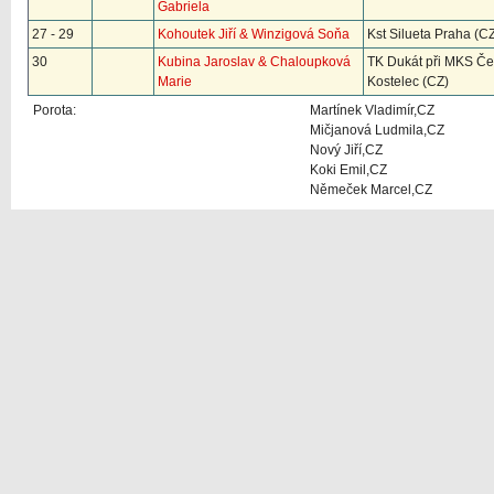
Gabriela
27 - 29
Kohoutek Jiří & Winzigová Soňa
Kst Silueta Praha (C
30
Kubina Jaroslav & Chaloupková
TK Dukát při MKS Če
Marie
Kostelec (CZ)
Porota:
Martínek Vladimír,CZ
Mičjanová Ludmila,CZ
Nový Jiří,CZ
Koki Emil,CZ
Němeček Marcel,CZ