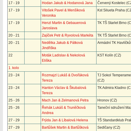
17 - 19
Hodan Jakub & Hodanová Jana
Červený Kostelec (C
17 - 19
Vitošek Pavel & Menšíková
Kst Silueta Praha (C
Veronika
17 - 19
Henzl Martin & Gebauerová
TK TŠ Starlet Brno (
Jaroslava
20 - 21
Zajíček Petr & Ryvolová Markéta
TK TŠ Starlet Brno (
20 - 21
Nedělka Jakub & Pátková
Armádní TK Havlíčků
Jindřiška
22
Moták Ladislav & Nekolová
KST Kolín (CZ)
Eliška
1. kolo
23 - 24
Rozmajzl Lukáš & Dvořáková
TJ Sokol Temperame
Tereza
(CZ)
23 - 24
Hanton Václav & Škubalová
TK Admira Kladno (C
Tereza
25 - 26
Mach Jan & Zelmanová Petra
Hronov (CZ)
25 - 26
Řehák Lukáš & Truněčková
Taneční sdružení Ma
Andrea
27 - 29
Frýda Jan & Líbalová Helena
TŠ Standardklub Pra
27 - 29
Bartůšek Martin & Bartůšková
Sedlčany (CZ)