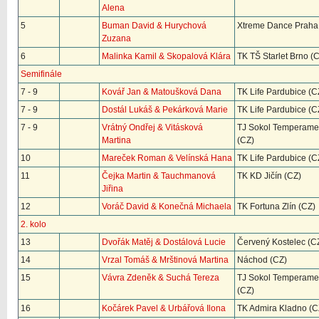
Alena
5
Buman David & Hurychová
Xtreme Dance Praha
Zuzana
6
Malinka Kamil & Skopalová Klára
TK TŠ Starlet Brno (
Semifinále
7 - 9
Kovář Jan & Matoušková Dana
TK Life Pardubice (C
7 - 9
Dostál Lukáš & Pekárková Marie
TK Life Pardubice (C
7 - 9
Vrátný Ondřej & Vitásková
TJ Sokol Temperame
Martina
(CZ)
10
Mareček Roman & Velínská Hana
TK Life Pardubice (C
11
Čejka Martin & Tauchmanová
TK KD Jičín (CZ)
Jiřina
12
Voráč David & Konečná Michaela
TK Fortuna Zlín (CZ)
2. kolo
13
Dvořák Matěj & Dostálová Lucie
Červený Kostelec (C
14
Vrzal Tomáš & Mrštinová Martina
Náchod (CZ)
15
Vávra Zdeněk & Suchá Tereza
TJ Sokol Temperame
(CZ)
16
Kočárek Pavel & Urbářová Ilona
TK Admira Kladno (C