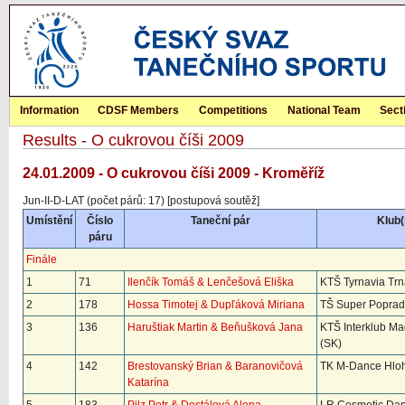
Information
CDSF Members
Competitions
National Team
Sect
Results - O cukrovou číši 2009
24.01.2009 - O cukrovou číši 2009 - Kroměříž
Jun-II-D-LAT (počet párů: 17) [postupová soutěž]
Umístění
Číslo
Taneční pár
Klub(
páru
Finále
1
71
Ilenčík Tomáš & Lenčešová Eliška
KTŠ Tyrnavia Trn
2
178
Hossa Timotej & Dupľáková Miriana
TŠ Super Poprad
3
136
Haruštiak Martin & Beňušková Jana
KTŠ Interklub Mad
(SK)
4
142
Brestovanský Brian & Baranovičová
TK M-Dance Hloh
Katarína