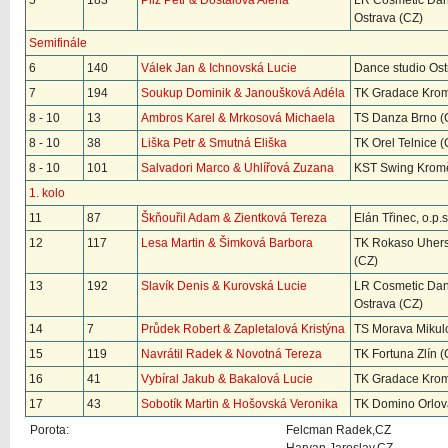
5
183
Pilz Petr & Dostálová Alena
LR Cosmetic Da
Ostrava (CZ)
Semifinále
6
140
Válek Jan & Ichnovská Lucie
Dance studio Ost
7
194
Soukup Dominik & Janoušková Adéla
TK Gradace Krom
8 - 10
13
Ambros Karel & Mrkosová Michaela
TS Danza Brno (
8 - 10
38
Liška Petr & Smutná Eliška
TK Orel Telnice (
8 - 10
101
Salvadori Marco & Uhlířová Zuzana
KST Swing Kromě
1. kolo
11
87
Škňouřil Adam & Zientková Tereza
Elán Třinec, o.p.s
12
117
Lesa Martin & Šimková Barbora
TK Rokaso Uhersk
(CZ)
13
192
Slavík Denis & Kurovská Lucie
LR Cosmetic Da
Ostrava (CZ)
14
7
Průdek Robert & Zapletalová Kristýna
TS Morava Mikul
15
119
Navrátil Radek & Novotná Tereza
TK Fortuna Zlín (
16
41
Vybíral Jakub & Bakalová Lucie
TK Gradace Krom
17
43
Sobotík Martin & Hošovská Veronika
TK Domino Orlov
Porota:
Felcman Radek,CZ