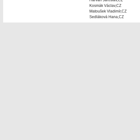
Harvan Jaroslav,CZ
Kosmák Václav,CZ
Matoušek Vladimír,CZ
Sedláková Hana,CZ