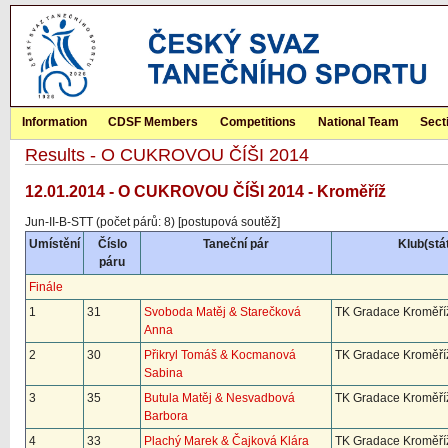
Information
CDSF Members
Competitions
National Team
Sect
Results - O CUKROVOU ČÍŠI 2014
12.01.2014 - O CUKROVOU ČÍŠI 2014 - Kroměříž
Jun-II-B-STT (počet párů: 8) [postupová soutěž]
Umístění
Číslo
Taneční pár
Klub(stá
páru
Finále
1
31
Svoboda Matěj & Starečková
TK Gradace Kroměří
Anna
2
30
Přikryl Tomáš & Kocmanová
TK Gradace Kroměří
Sabina
3
35
Butula Matěj & Nesvadbová
TK Gradace Kroměří
Barbora
4
33
Plachý Marek & Čajková Klára
TK Gradace Kroměří