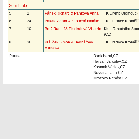
Semifinále
5
2
Pánek Richard & Pánková Anna
TK Olymp Olomouc 
6
34
Bakala Adam & Zgodová Natálie
TK Gradace Kroměří
7
10
Brož Rudolf & Pluskalová Viktorie
Klub Tanečního Spo
(CZ)
8
36
Králíček Šimon & Bednářová
TK Gradace Kroměří
Vanessa
Porota:
Bank Karel,CZ
Harvan Jaroslav,CZ
Kosmák Václav,CZ
Novotná Jana,CZ
Mrázová Renáta,CZ