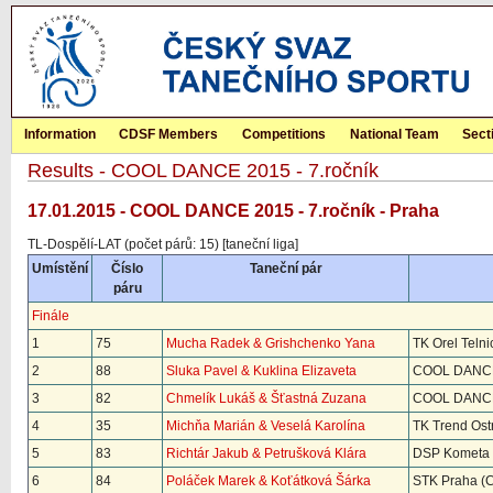
Information
CDSF Members
Competitions
National Team
Sect
Results - COOL DANCE 2015 - 7.ročník
17.01.2015 - COOL DANCE 2015 - 7.ročník - Praha
TL-Dospělí-LAT (počet párů: 15) [taneční liga]
Umístění
Číslo
Taneční pár
páru
Finále
1
75
Mucha Radek & Grishchenko Yana
TK Orel Telni
2
88
Sluka Pavel & Kuklina Elizaveta
COOL DANCE
3
82
Chmelík Lukáš & Šťastná Zuzana
COOL DANCE
4
35
Michňa Marián & Veselá Karolína
TK Trend Ost
5
83
Richtár Jakub & Petrušková Klára
DSP Kometa 
6
84
Poláček Marek & Koťátková Šárka
STK Praha (