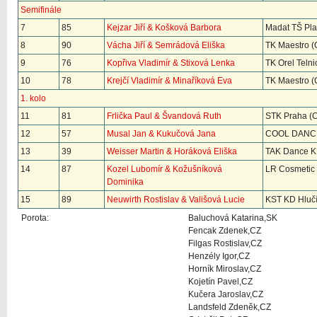
Semifinále
7
85
Kejzar Jiří & Košková Barbora
Madat TŠ Pla
8
90
Vácha Jiří & Semrádová Eliška
TK Maestro (
9
76
Kopřiva Vladimír & Stixová Lenka
TK Orel Telni
10
78
Krejčí Vladimír & Minaříková Eva
TK Maestro (
1. kolo
11
81
Frlička Paul & Švandová Ruth
STK Praha (
12
57
Musal Jan & Kukučová Jana
COOL DANCE
13
39
Weisser Martin & Horáková Eliška
TAK Dance K
14
87
Kozel Lubomír & Kožušníková
LR Cosmetic
Dominika
15
89
Neuwirth Rostislav & Vališová Lucie
KST KD Hlučí
Porota:
Baluchová Katarina,SK
Fencak Zdenek,CZ
Filgas Rostislav,CZ
Henzély Igor,CZ
Horník Miroslav,CZ
Kojetín Pavel,CZ
Kučera Jaroslav,CZ
Landsfeld Zdeněk,CZ