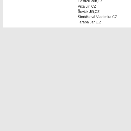
Odstrčil Petr,CZ
Pixa Jiří,CZ
Ševčík Jiří,CZ
Šimáčková Vladimíra,CZ
Taraba Jan,CZ