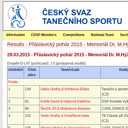
Information
CDSF Members
Competitions
National Team
Sect
Results - Přáslavický pohár 2015 - Memoriál Dr. M.H
29.03.2015 - Přáslavický pohár 2015 - Memoriál Dr. M.Hýž
Dospělí-D-LAT (počet párů: 17) [postupová soutěž]
Umístění
Číslo
Taneční pár
Klub(
páru
Finále
1
130
Gába Ondřej & Klímková Eliška
Taneční a sporto
(CZ)
2
91
Králík David & Hájková Kateřina
DSP Kometa Vyšk
3
90
Ševčík Jiří & Matýsková Barbora
COOL DANCE (
4
131
Seďa Ondřej & Kolaříková Iveta
TK Classic při 
(CZ)