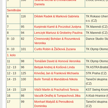
5
108
Strama Michal & Chovančáková
COOL DANCE (
Daniela
Semifinále
6
116
Dědek Radek & Marková Gabriela
TK Rokaso Uhers
o.s. (CZ)
7
95
Kurpinski Kamil & Poczobut Justyna
TK Marendi (CZ)
8
94
Lenczyk Mariusz & Grobelny Paulina
TK Marendi (CZ)
9 - 10
82
Chrenovský Bohdan & Rozumková
Dance Studio Sta
Veronika
9 - 10
101
Curtis Robin & Žáčková Zuzana
TK Olymp Olomo
1. kolo
11
98
Tomášek David & Honová Veronika
TK Olymp Olomo
12 - 13
96
Bebjak Andrej & Koišová Linda
TK ASTRA Bratis
12 - 13
125
Krivošej Jan & Franková Michaela
STK Praha (CZ)
14 - 15
100
Bulín Tomáš & Mandátová Nikola
Taneční skupina
(CZ)
14 - 15
119
Vláčil Martin & Prachařová Tereza
KST Swing Kromě
16
86
Vaculík Ondřej & Tumpachová Jitka
A.Klub Hranice (
17
99
Monhart Matyáš & Peroutková
Taneční skupina
Dominika
(CZ)