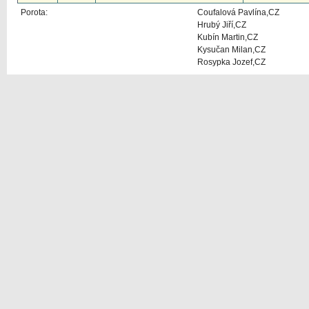
Porota:
Coufalová Pavlína,CZ
Hrubý Jiří,CZ
Kubín Martin,CZ
Kysučan Milan,CZ
Rosypka Jozef,CZ