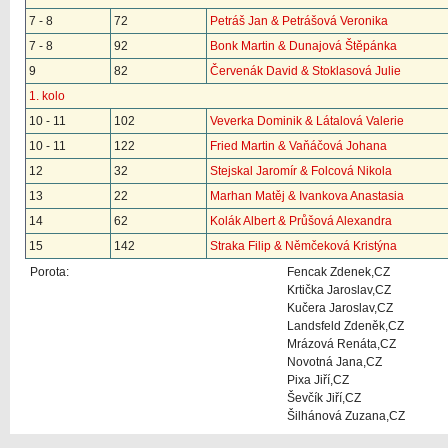
7 - 8
72
Petráš Jan & Petrášová Veronika
7 - 8
92
Bonk Martin & Dunajová Štěpánka
9
82
Červenák David & Stoklasová Julie
1. kolo
10 - 11
102
Veverka Dominik & Látalová Valerie
10 - 11
122
Fried Martin & Vaňáčová Johana
12
32
Stejskal Jaromír & Folcová Nikola
13
22
Marhan Matěj & Ivankova Anastasia
14
62
Kolák Albert & Průšová Alexandra
15
142
Straka Filip & Němčeková Kristýna
Porota:
Fencak Zdenek,CZ
Krtička Jaroslav,CZ
Kučera Jaroslav,CZ
Landsfeld Zdeněk,CZ
Mrázová Renáta,CZ
Novotná Jana,CZ
Pixa Jiří,CZ
Ševčík Jiří,CZ
Šilhánová Zuzana,CZ