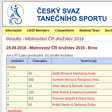
Information
CDSF Members
Competitions
National Team
Sect
Results - Mistrovství ČR družstev 2016
28.09.2016 - Mistrovství ČR družstev 2016 - Brno
Jun-LAT-2.páry (počet párů: 15) [soutěž družstev]
Umístění
Číslo páru
Taneční pár
Finále
1
42
Vojtík Michal & Machačná Aneta
2
152
Kummer Michal & Řeháková Petra
3
12
Zíma Jakub & Škňouřil Joanna
4
132
Mistr Rudolf & Naďová Dominika
5
112
Felcman Matyáš & Hejná Klára
6
52
Krátký Martin & Stehnová Eliška
Semifinále