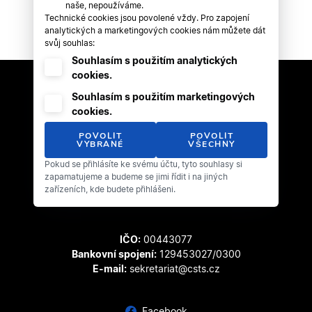
naše, nepoužíváme.
Technické cookies jsou povolené vždy. Pro zapojení
analytických a marketingových cookies nám můžete dát
svůj souhlas:
Souhlasím s použitím analytických
cookies.
Souhlasím s použitím marketingových
cookies.
POVOLIT
POVOLIT
VYBRANÉ
VŠECHNY
Pokud se přihlásíte ke svému účtu, tyto souhlasy si
Český svaz tanečního sportu
zapamatujeme a budeme se jimi řídit i na jiných
Zátopkova 100/2
zařízeních, kde budete přihlášeni.
169 00 Praha 6 - Břevnov
IČO:
00443077
Bankovní spojení:
129453027/0300
E-mail:
sekretariat@csts.cz
Facebook