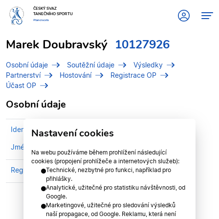
ČESKÝ SVAZ
TANEČNÍHO SPORTU
#tanciscsts
Marek Doubravský
10127926
Osobní údaje
Soutěžní údaje
Výsledky
Partnerství
Hostování
Registrace OP
Účast OP
Osobní údaje
Identifikační číslo (IDT)
10127926
Nastavení cookies
Jméno
Doubravský, Marek
Na webu používáme během prohlížení následující
cookies (propojení prohlížeče a internetových služeb):
Registrován v divizi
Liberecká divize
Technické, nezbytné pro funkci, například pro
přihlášky.
Analytické, užitečné pro statistiku návštěvnosti, od
Google.
Marketingové, užitečné pro sledování výsledků
naší propagace, od Google. Reklamu, která není