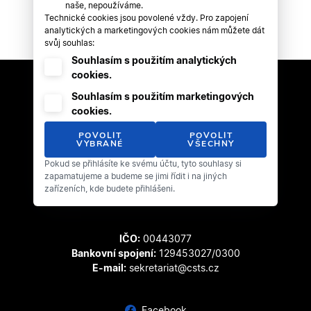
naše, nepoužíváme.
Technické cookies jsou povolené vždy. Pro zapojení
analytických a marketingových cookies nám můžete dát
svůj souhlas:
Souhlasím s použitím analytických
cookies.
Souhlasím s použitím marketingových
cookies.
POVOLIT
POVOLIT
VYBRANÉ
VŠECHNY
Pokud se přihlásíte ke svému účtu, tyto souhlasy si
Český svaz tanečního sportu
zapamatujeme a budeme se jimi řídit i na jiných
Zátopkova 100/2
zařízeních, kde budete přihlášeni.
169 00 Praha 6 - Břevnov
IČO:
00443077
Bankovní spojení:
129453027/0300
E-mail:
sekretariat@csts.cz
Facebook