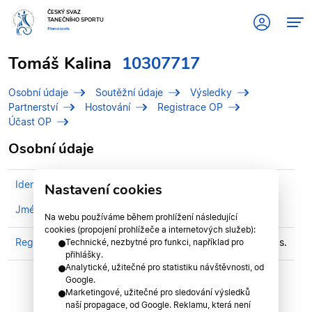
ČESKÝ SVAZ
TANEČNÍHO SPORTU
#tanciscsts
Tomáš Kalina
10307717
Osobní údaje
Soutěžní údaje
Výsledky
Partnerství
Hostování
Registrace OP
Účast OP
Osobní údaje
Identifikační číslo (IDT)
10307717
Nastavení cookies
Jméno
Kalina, Tomáš
Na webu používáme během prohlížení následující
cookies (propojení prohlížeče a internetových služeb):
Registrován v klubu
CTS PERFECT Pardubice, z.s.
Technické, nezbytné pro funkci, například pro
přihlášky.
Analytické, užitečné pro statistiku návštěvnosti, od
Google.
Marketingové, užitečné pro sledování výsledků
naší propagace, od Google. Reklamu, která není