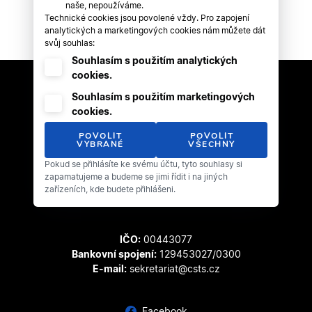
naše, nepoužíváme.
Technické cookies jsou povolené vždy. Pro zapojení
analytických a marketingových cookies nám můžete dát
svůj souhlas:
Souhlasím s použitím analytických
cookies.
Souhlasím s použitím marketingových
cookies.
POVOLIT
POVOLIT
VYBRANÉ
VŠECHNY
Pokud se přihlásíte ke svému účtu, tyto souhlasy si
Český svaz tanečního sportu
zapamatujeme a budeme se jimi řídit i na jiných
Zátopkova 100/2
zařízeních, kde budete přihlášeni.
169 00 Praha 6 - Břevnov
IČO:
00443077
Bankovní spojení:
129453027/0300
E-mail:
sekretariat@csts.cz
Facebook