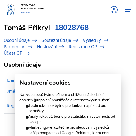
ČESKÝ SVAZ
TANEČNÍHO SPORTU
#tanciscsts
Tomáš Přikryl
18028768
Osobní údaje
Soutěžní údaje
Výsledky
Partnerství
Hostování
Registrace OP
Účast OP
Osobní údaje
Identifikační číslo (IDT)
18028768
Nastavení cookies
Jméno
Přikryl, Tomáš
Na webu používáme během prohlížení následující
cookies (propojení prohlížeče a internetových služeb):
Registrován v klubu
iDance Studio, z.s.
Technické, nezbytné pro funkci, například pro
přihlášky.
Analytické, užitečné pro statistiku návštěvnosti, od
Google.
Marketingové, užitečné pro sledování výsledků
naší propagace, od Google. Reklamu, která není