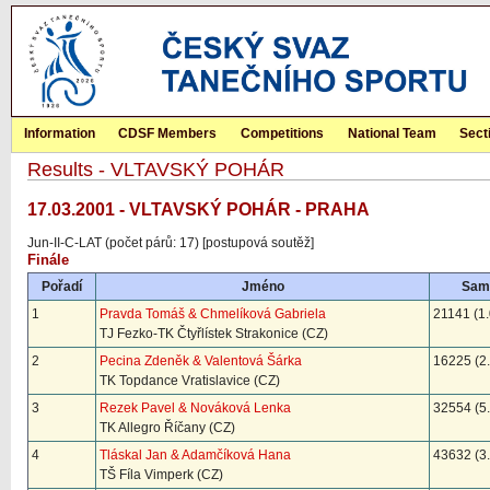
Information
CDSF Members
Competitions
National Team
Sect
Results - VLTAVSKÝ POHÁR
17.03.2001 - VLTAVSKÝ POHÁR - PRAHA
Jun-II-C-LAT (počet párů: 17) [postupová soutěž]
Finále
Pořadí
Jméno
Sam
1
Pravda Tomáš & Chmelíková Gabriela
21141 (1.
TJ Fezko-TK Čtyřlístek Strakonice (CZ)
2
Pecina Zdeněk & Valentová Šárka
16225 (2.
TK Topdance Vratislavice (CZ)
3
Rezek Pavel & Nováková Lenka
32554 (5.
TK Allegro Říčany (CZ)
4
Tláskal Jan & Adamčíková Hana
43632 (3.
TŠ Fíla Vimperk (CZ)