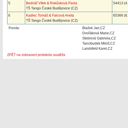
5
Bednář Vítek & Rokůsková Pavla
54413 (4.
TŠ Tango České Budějovice (CZ)
6
Kadlec Tomáš & Falcová Aneta
65366 (6.
TŠ Tango České Budějovice (CZ)
Porota:
Blažek Jan,CZ
Dvořáková Marie,CZ
Steblová Gabriela,CZ
Tancibudek Miloš,CZ
Landsfeld Karel,CZ
ZPĚT na zobrazení protokolu soutěže