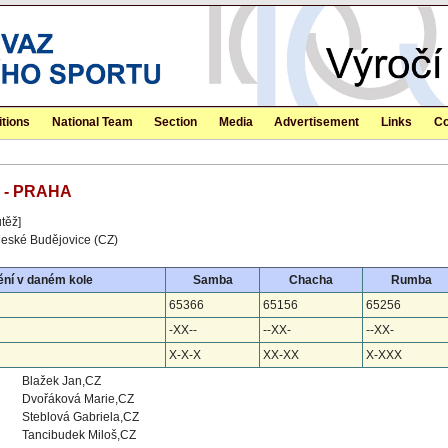
tions
National Team
Section
Media
Advertisement
Links
Co
R - PRAHA
těž]
eské Budějovice (CZ)
ní v daném kole
Samba
Chacha
Rumba
65366
65156
65256
-XX--
--XX-
--XX-
X-X-X
XX-XX
X-XXX
Blažek Jan,CZ
Dvořáková Marie,CZ
Steblová Gabriela,CZ
Tancibudek Miloš,CZ