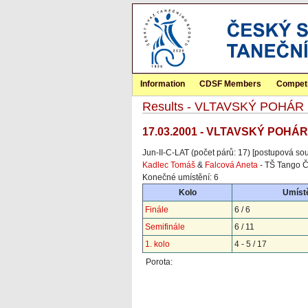
Information
CDSF Members
Competi
Results - VLTAVSKÝ POHÁR
17.03.2001 - VLTAVSKÝ POHÁ
Jun-II-C-LAT (počet párů: 17) [postupová sou
Kadlec Tomáš
&
Falcová Aneta
- TŠ Tango Č
Konečné umístění: 6
Kolo
Umístě
Finále
6 / 6
Semifinále
6 / 11
1. kolo
4 - 5 / 17
Porota: