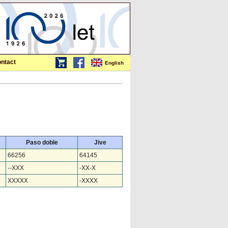
ntact
English
Paso doble
Jive
66256
64145
--XXX
-XX-X
XXXXX
-XXXX