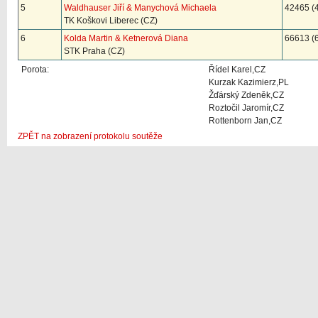
5
Waldhauser Jiří & Manychová Michaela
42465 (4
TK Koškovi Liberec (CZ)
6
Kolda Martin & Ketnerová Diana
66613 (6
STK Praha (CZ)
Porota:
Řídel Karel,CZ
Kurzak Kazimierz,PL
Žďárský Zdeněk,CZ
Roztočil Jaromír,CZ
Rottenborn Jan,CZ
ZPĚT na zobrazení protokolu soutěže