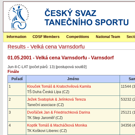
Information
CDSF Members
Competitions
National Team
Sect
Results - Velká cena Varnsdorfu
01.05.2001 - Velká cena Varnsdorfu - Varnsdorf
Jun-II-C-LAT (počet párů: 13) [postupová soutěž]
Finále
Pořadí
Jméno
Sa
1
Klouček Tomáš & Kratochvílová Kamila
11544 (3
TŠ Duha Česká Lípa (CZ)
2
Ježek Svatopluk & Jelínková Tereza
53232 (2
Taneční asociace (CZ)
3
Dvořáček Jan & Friedrischková Darina
25121 (1
TK Step Jaroměř (CZ)
4
Koptík Tomáš & Macháčková Monika
34356 (4
TK Koškovi Liberec (CZ)