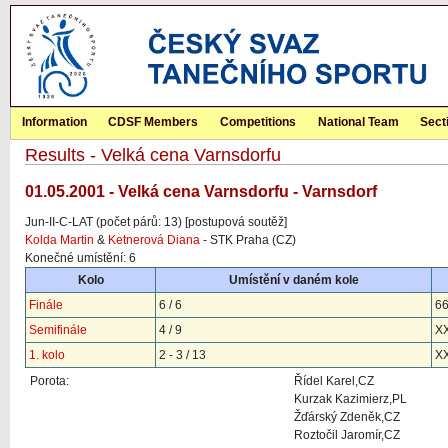
Information
CDSF Members
Competitions
National Team
Sect
Results - Velká cena Varnsdorfu
01.05.2001 - Velká cena Varnsdorfu - Varnsdorf
Jun-II-C-LAT (počet párů: 13) [postupová soutěž]
Kolda Martin
&
Ketnerová Diana
- STK Praha (CZ)
Konečné umístění: 6
Kolo
Umístění v daném kole
Finále
6 / 6
6
Semifinále
4 / 9
X
1. kolo
2 - 3 / 13
X
Porota:
Řídel Karel,CZ
Kurzak Kazimierz,PL
Žďárský Zdeněk,CZ
Roztočil Jaromír,CZ