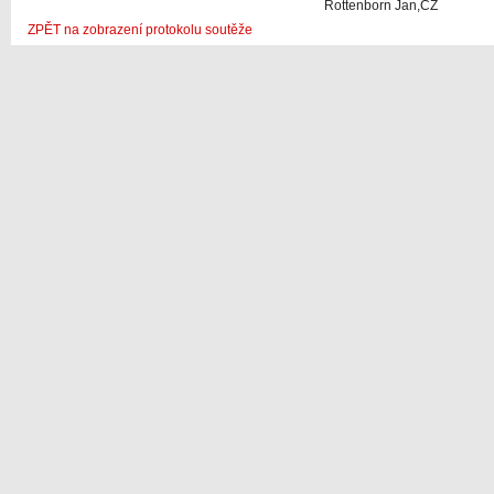
Rottenborn Jan,CZ
ZPĚT na zobrazení protokolu soutěže