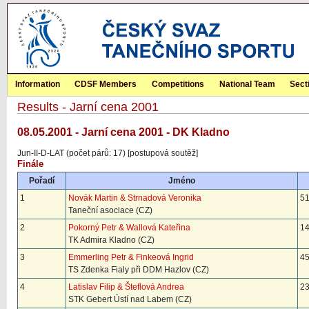
Information
CDSF Members
Competitions
National Team
Sect
Results - Jarní cena 2001
08.05.2001 - Jarní cena 2001 - DK Kladno
Jun-II-D-LAT (počet párů: 17) [postupová soutěž]
Finále
Pořadí
Jméno
1
Novák Martin & Strnadová Veronika
51
Taneční asociace (CZ)
2
Pokorný Petr & Wallová Kateřina
14
TK Admira Kladno (CZ)
3
Emmerling Petr & Finkeová Ingrid
45
TS Zdenka Fialy při DDM Hazlov (CZ)
4
Latislav Filip & Šteflová Andrea
23
STK Gebert Ústí nad Labem (CZ)