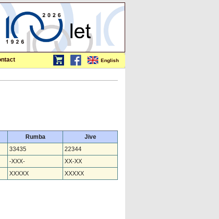
ntact
English
Rumba
Jive
33435
22344
-XXX-
XX-XX
XXXXX
XXXXX