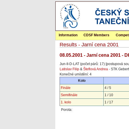
Information
CDSF Members
Competi
Results - Jarní cena 2001
08.05.2001 - Jarní cena 2001 - 
Jun-II-D-LAT (počet párů: 17) [postupová sou
Latislav Filip
&
Šteflová Andrea
- STK Gebert
Konečné umístění: 4
Kolo
Finále
4 / 5
Semifinále
1 / 10
1. kolo
1 / 17
Porota: