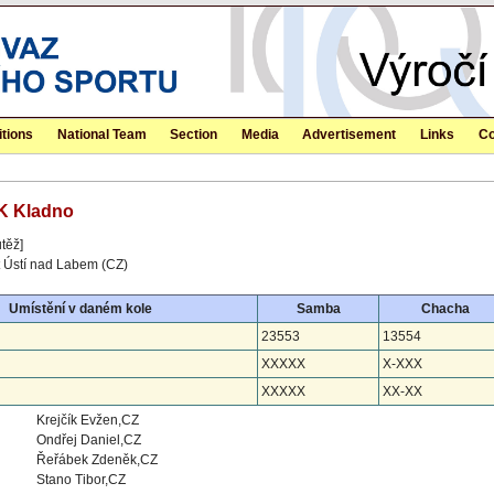
tions
National Team
Section
Media
Advertisement
Links
Co
DK Kladno
těž]
 Ústí nad Labem (CZ)
Umístění v daném kole
Samba
Chacha
23553
13554
XXXXX
X-XXX
XXXXX
XX-XX
Krejčík Evžen,CZ
Ondřej Daniel,CZ
Řeřábek Zdeněk,CZ
Stano Tibor,CZ