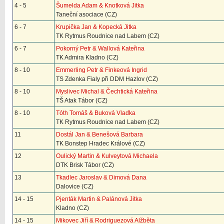
4 - 5
Šumelda Adam & Knotková Jitka
Taneční asociace (CZ)
6 - 7
Krupička Jan & Kopecká Jitka
TK Rytmus Roudnice nad Labem (CZ)
6 - 7
Pokorný Petr & Wallová Kateřina
TK Admira Kladno (CZ)
8 - 10
Emmerling Petr & Finkeová Ingrid
TS Zdenka Fialy při DDM Hazlov (CZ)
8 - 10
Myslivec Michal & Čechtická Kateřina
TŠ Atak Tábor (CZ)
8 - 10
Tóth Tomáš & Buková Vlaďka
TK Rytmus Roudnice nad Labem (CZ)
11
Dostál Jan & Benešová Barbara
TK Bonstep Hradec Králové (CZ)
12
Oulický Martin & Kulveytová Michaela
DTK Brisk Tábor (CZ)
13
Tkadlec Jaroslav & Dimová Dana
Dalovice (CZ)
14 - 15
Pjenták Martin & Palánová Jitka
Kladno (CZ)
14 - 15
Mikovec Jiří & Rodriguezová Alžběta