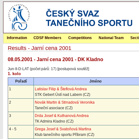
Information
CDSF Members
Competitions
National Team
Sect
Results - Jarní cena 2001
08.05.2001 - Jarní cena 2001 - DK Kladno
Jun-II-D-LAT (počet párů: 17) [postupová soutěž]
1. kolo
Pořadí
Jméno
1
Latislav Filip & Šteflová Andrea
STK Gebert Ústí nad Labem (CZ)
2
Novák Martin & Strnadová Veronika
Taneční asociace (CZ)
3
Drda Josef & Kuthanová Andrea
TK Admira Kladno (CZ)
4 - 5
Grega Josef & Svatoňová Martina
Klub tanečního sportu Příbram (CZ)