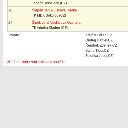
Taneční asociace (CZ)
16
Štěpán Jan & Lišková Radka
TK MDK Sokolov (CZ)
17
Šípek Jiří & Vestfálová Gabriela
TK Admira Kladno (CZ)
Porota:
Krejčík Evžen,CZ
Ondřej Daniel,CZ
Řeřábek Zdeněk,CZ
Stano Tibor,CZ
Zelenka Josef,CZ
ZPĚT na zobrazení protokolu soutěže