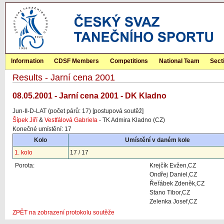
Information
CDSF Members
Competitions
National Team
Sect
Results - Jarní cena 2001
08.05.2001 - Jarní cena 2001 - DK Kladno
Jun-II-D-LAT (počet párů: 17) [postupová soutěž]
Šípek Jiří
&
Vestfálová Gabriela
- TK Admira Kladno (CZ)
Konečné umístění: 17
Kolo
Umístění v daném kole
1. kolo
17 / 17
Porota:
Krejčík Evžen,CZ
Ondřej Daniel,CZ
Řeřábek Zdeněk,CZ
Stano Tibor,CZ
Zelenka Josef,CZ
ZPĚT na zobrazení protokolu soutěže