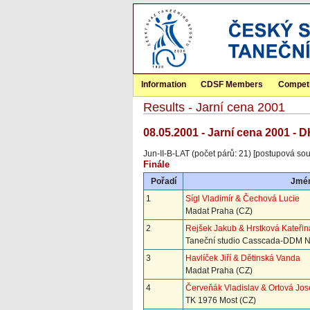
Information
CDSF Members
Competi
Results - Jarní cena 2001
08.05.2001 - Jarní cena 2001 - 
Jun-II-B-LAT (počet párů: 21) [postupová sou
Finále
Pořadí
Jmé
1
Sígl Vladimír & Čechová Lucie
Madat Praha (CZ)
2
Rejšek Jakub & Hrstková Kateřin
Taneční studio Casscada-DDM Ne
3
Havlíček Jiří & Dětinská Vanda
Madat Praha (CZ)
4
Červeňák Vladislav & Ortová Jos
TK 1976 Most (CZ)