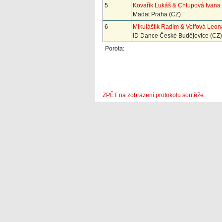
5
Kovařík Lukáš & Chlupová Ivana
Madat Praha (CZ)
6
Mikuláštík Radim & Volfová Leon
ID Dance České Budějovice (CZ)
Porota:
ZPĚT na zobrazení protokolu soutěže