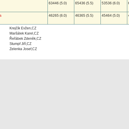
63446 (5.0)
65436 (5.5)
53536 (6.0)
a
46265 (6.0)
46365 (5.5)
45464 (5.0)
Krejčík Evžen,CZ
Maršálek Karel,CZ
Řeřábek Zdeněk,CZ
Stumpf Jiří,CZ
Zelenka Josef,CZ