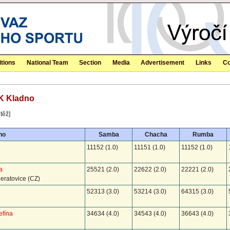
tions
National Team
Section
Media
Advertisement
Links
Co
DK Kladno
těž]
no
Samba
Chacha
Rumba
11152 (1.0)
11151 (1.0)
11152 (1.0)
a
25521 (2.0)
22622 (2.0)
22221 (2.0)
ratovice (CZ)
52313 (3.0)
53214 (3.0)
64315 (3.0)
efína
34634 (4.0)
34543 (4.0)
36643 (4.0)