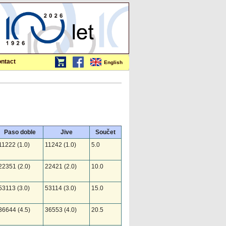
ntact
English
Paso doble
Jive
Součet
11222 (1.0)
11242 (1.0)
5.0
22351 (2.0)
22421 (2.0)
10.0
53113 (3.0)
53114 (3.0)
15.0
36644 (4.5)
36553 (4.0)
20.5