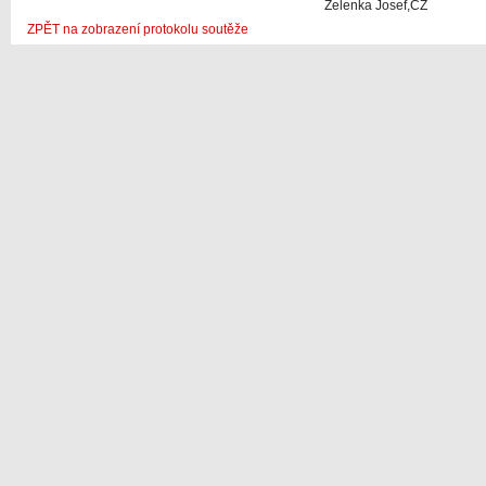
Zelenka Josef,CZ
ZPĚT na zobrazení protokolu soutěže