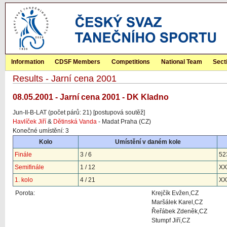
Information
CDSF Members
Competitions
National Team
Sect
Results - Jarní cena 2001
08.05.2001 - Jarní cena 2001 - DK Kladno
Jun-II-B-LAT (počet párů: 21) [postupová soutěž]
Havlíček Jiří
&
Dětinská Vanda
- Madat Praha (CZ)
Konečné umístění: 3
Kolo
Umístění v daném kole
Finále
3 / 6
52
Semifinále
1 / 12
XX
1. kolo
4 / 21
XX
Porota:
Krejčík Evžen,CZ
Maršálek Karel,CZ
Řeřábek Zdeněk,CZ
Stumpf Jiří,CZ