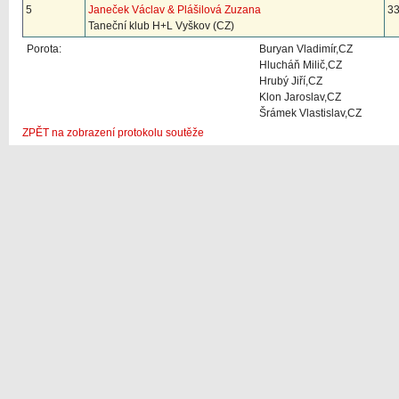
5
Janeček Václav & Plášilová Zuzana
33
Taneční klub H+L Vyškov (CZ)
Porota:
Buryan Vladimír,CZ
Hlucháň Milič,CZ
Hrubý Jiří,CZ
Klon Jaroslav,CZ
Šrámek Vlastislav,CZ
ZPĚT na zobrazení protokolu soutěže