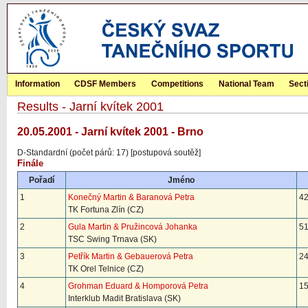
Information
CDSF Members
Competitions
National Team
Sect
Results - Jarní kvítek 2001
20.05.2001 - Jarní kvítek 2001 - Brno
D-Standardní (počet párů: 17) [postupová soutěž]
Finále
Pořadí
Jméno
1
Konečný Martin & Baranová Petra
42
TK Fortuna Zlín (CZ)
2
Gula Martin & Pružincová Johanka
51
TSC Swing Trnava (SK)
3
Petřík Martin & Gebauerová Petra
24
TK Orel Telnice (CZ)
4
Grohman Eduard & Homporová Petra
15
Interklub Madit Bratislava (SK)