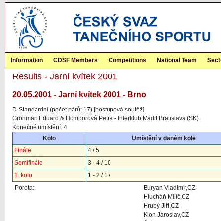
Information
CDSF Members
Competitions
National Team
Sect
Results - Jarní kvítek 2001
20.05.2001 - Jarní kvítek 2001 - Brno
D-Standardní (počet párů: 17) [postupová soutěž]
Grohman Eduard & Homporová Petra - Interklub Madit Bratislava (SK)
Konečné umístění: 4
Kolo
Umístění v daném kole
Finále
4 / 5
Semifinále
3 - 4 / 10
1. kolo
1 - 2 / 17
Porota:
Buryan Vladimír,CZ
Hlucháň Milič,CZ
Hrubý Jiří,CZ
Klon Jaroslav,CZ