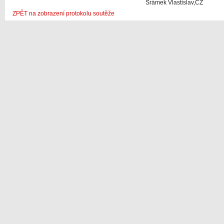
Šrámek Vlastislav,CZ
ZPĚT na zobrazení protokolu soutěže