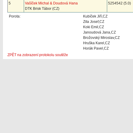
5
Vašíček Michal & Doudová Hana
5254542 (5.0)
DTK Brisk Tábor (CZ)
Porota:
Kubíček Jiří,CZ
Zita Josef,CZ
Koki Emil,CZ
Janoudová Jana,CZ
Brožovský Miroslav,CZ
Hruška Karel,CZ
Horák Pavel,CZ
ZPĚT na zobrazení protokolu soutěže