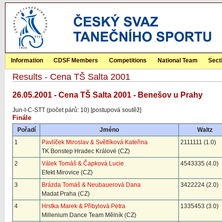
Information
CDSF Members
Competitions
National Team
Sect
Results - Cena TŠ Salta 2001
26.05.2001 - Cena TŠ Salta 2001 - Benešov u Prahy
Jun-I-C-STT (počet párů: 10) [postupová soutěž]
Finále
Pořadí
Jméno
Waltz
1
Pavlíček Miroslav & Světlíková Kateřina
2111111 (1.0)
TK Bonstep Hradec Králové (CZ)
2
Válek Tomáš & Čapková Lucie
4543335 (4.0)
Efekt Mirovice (CZ)
3
Brázda Tomáš & Neubauerová Dana
3422224 (2.0)
Madat Praha (CZ)
4
Hrstka Marek & Přibylová Petra
1335453 (3.0)
Millenium Dance Team Mělník (CZ)