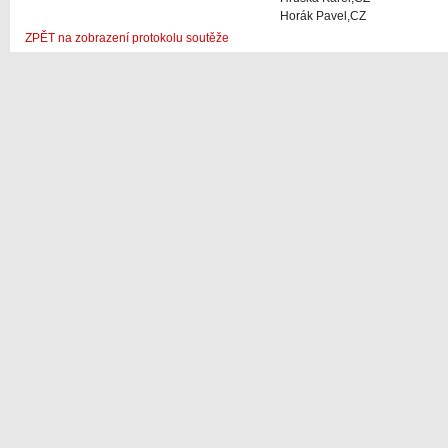
Horák Pavel,CZ
ZPĚT na zobrazení protokolu soutěže