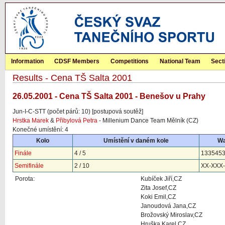
Information
CDSF Members
Competitions
National Team
Sect
Results - Cena TŠ Salta 2001
26.05.2001 - Cena TŠ Salta 2001 - Benešov u Prahy
Jun-I-C-STT (počet párů: 10) [postupová soutěž]
Hrstka Marek
&
Přibylová Petra
- Millenium Dance Team Mělník (CZ)
Konečné umístění: 4
Kolo
Umístění v daném kole
Wa
Finále
4 / 5
133545
Semifinále
2 / 10
XX-XXX-
Porota:
Kubíček Jiří,CZ
Zita Josef,CZ
Koki Emil,CZ
Janoudová Jana,CZ
Brožovský Miroslav,CZ
Hruška Karel,CZ