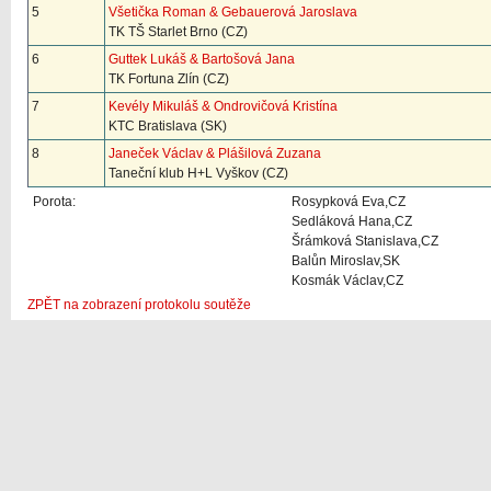
5
Všetička Roman & Gebauerová Jaroslava
TK TŠ Starlet Brno (CZ)
6
Guttek Lukáš & Bartošová Jana
TK Fortuna Zlín (CZ)
7
Kevély Mikuláš & Ondrovičová Kristína
KTC Bratislava (SK)
8
Janeček Václav & Plášilová Zuzana
Taneční klub H+L Vyškov (CZ)
Porota:
Rosypková Eva,CZ
Sedláková Hana,CZ
Šrámková Stanislava,CZ
Balůn Miroslav,SK
Kosmák Václav,CZ
ZPĚT na zobrazení protokolu soutěže