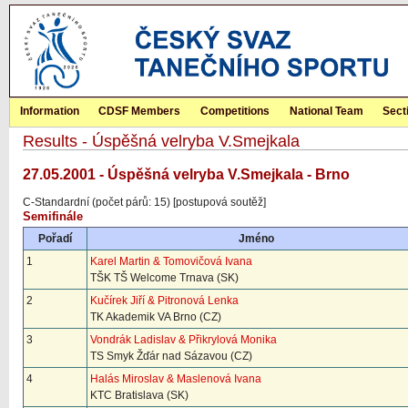
Information
CDSF Members
Competitions
National Team
Sect
Results - Úspěšná velryba V.Smejkala
27.05.2001 - Úspěšná velryba V.Smejkala - Brno
C-Standardní (počet párů: 15) [postupová soutěž]
Semifinále
Pořadí
Jméno
1
Karel Martin & Tomovičová Ivana
TŠK TŠ Welcome Trnava (SK)
2
Kučírek Jiří & Pitronová Lenka
TK Akademik VA Brno (CZ)
3
Vondrák Ladislav & Přikrylová Monika
TS Smyk Žďár nad Sázavou (CZ)
4
Halás Miroslav & Maslenová Ivana
KTC Bratislava (SK)