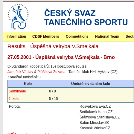
Information
CDSF Members
Competitions
National Team
Sect
Results - Úspěšná velryba V.Smejkala
27.05.2001 - Úspěšná velryba V.Smejkala - Brno
C-Standardní (počet párů: 15) [postupová soutěž]
Janeček Václav
&
Plášilová Zuzana
- Taneční klub H+L Vyškov (CZ)
Konečné umístění: 8
Kolo
Umístění v daném kole
Semifinále
8 / 8
1. kolo
5 / 15
Porota:
Rosypková Eva,CZ
Sedláková Hana,CZ
Šrámková Stanislava,CZ
Balůn Miroslav,SK
Kosmák Václav,CZ