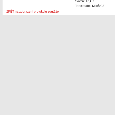
Ševčík Jiří,CZ
Tancibudek Miloš,CZ
ZPĚT na zobrazení protokolu soutěže