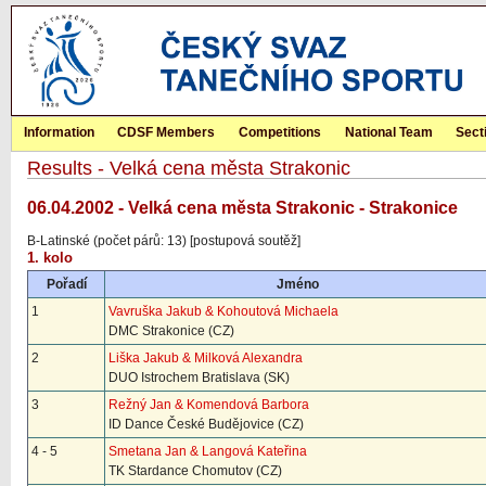
Information
CDSF Members
Competitions
National Team
Sect
Results - Velká cena města Strakonic
06.04.2002 - Velká cena města Strakonic - Strakonice
B-Latinské (počet párů: 13) [postupová soutěž]
1. kolo
Pořadí
Jméno
1
Vavruška Jakub & Kohoutová Michaela
DMC Strakonice (CZ)
2
Liška Jakub & Milková Alexandra
DUO Istrochem Bratislava (SK)
3
Režný Jan & Komendová Barbora
ID Dance České Budějovice (CZ)
4 - 5
Smetana Jan & Langová Kateřina
TK Stardance Chomutov (CZ)