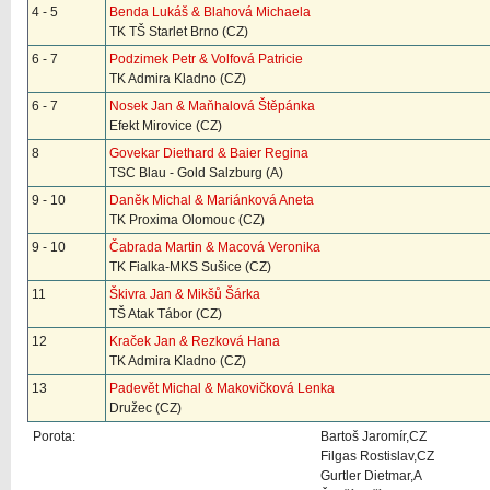
4 - 5
Benda Lukáš & Blahová Michaela
TK TŠ Starlet Brno (CZ)
6 - 7
Podzimek Petr & Volfová Patricie
TK Admira Kladno (CZ)
6 - 7
Nosek Jan & Maňhalová Štěpánka
Efekt Mirovice (CZ)
8
Govekar Diethard & Baier Regina
TSC Blau - Gold Salzburg (A)
9 - 10
Daněk Michal & Mariánková Aneta
TK Proxima Olomouc (CZ)
9 - 10
Čabrada Martin & Macová Veronika
TK Fialka-MKS Sušice (CZ)
11
Škivra Jan & Mikšů Šárka
TŠ Atak Tábor (CZ)
12
Kraček Jan & Rezková Hana
TK Admira Kladno (CZ)
13
Padevět Michal & Makovičková Lenka
Družec (CZ)
Porota:
Bartoš Jaromír,CZ
Filgas Rostislav,CZ
Gurtler Dietmar,A