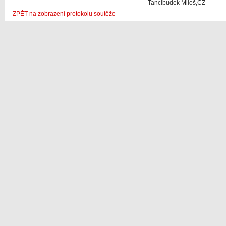
Tancibudek Miloš,CZ
ZPĚT na zobrazení protokolu soutěže