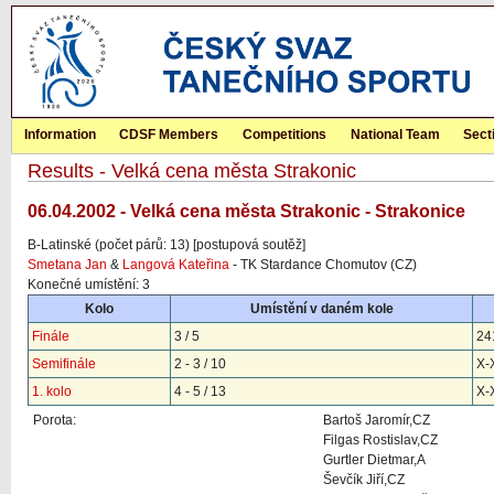
Information
CDSF Members
Competitions
National Team
Sect
Results - Velká cena města Strakonic
06.04.2002 - Velká cena města Strakonic - Strakonice
B-Latinské (počet párů: 13) [postupová soutěž]
Smetana Jan
&
Langová Kateřina
- TK Stardance Chomutov (CZ)
Konečné umístění: 3
Kolo
Umístění v daném kole
Finále
3 / 5
24
Semifinále
2 - 3 / 10
X-
1. kolo
4 - 5 / 13
X-
Porota:
Bartoš Jaromír,CZ
Filgas Rostislav,CZ
Gurtler Dietmar,A
Ševčík Jiří,CZ