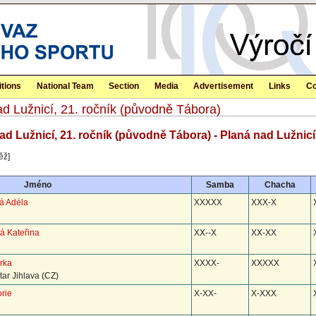
tions
National Team
Section
Media
Advertisement
Links
Co
ad Lužnicí, 21. ročník (původně Tábora)
nad Lužnicí, 21. ročník (původně Tábora) - Planá nad Lužnicí
ěž]
Jméno
Samba
Chacha
á Adéla
XXXXX
XXX-X
á Kateřina
XX--X
XX-XX
rka
XXXX-
XXXXX
ar Jihlava (CZ)
orie
X-XX-
X-XXX