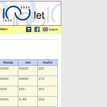
ntact
English
Rumba
Jive
Součet
XXXXX
XXXXX
19.0
XXXXX
XXXXX
17.0
XXXX-
XXX--
16.0
XXXXX
X--XX
15.0