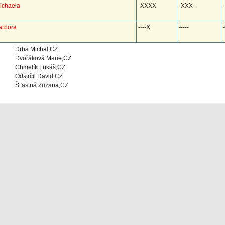
ichaela
-XXXX
-XXX-
-
arbora
----X
-----
Drha Michal,CZ
Dvořáková Marie,CZ
Chmelík Lukáš,CZ
Odstrčil David,CZ
Šťastná Zuzana,CZ