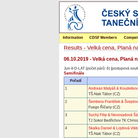
Information
CDSF Members
Competi
Results - Velká cena, Planá n
06.10.2019 - Velká cena, Planá 
Jun-II-D-LAT (počet párů: 6) [postupová sout
Semifinále
Pořadí
1
Andreas Matyáš & Koudelkov
TŠ Atak Tábor (CZ)
2
Šembera František & Švejdov
Fuego Říčany (CZ)
3
Suchý Filip & Nevosadová Šá
TJ Sokol Bedřichov TK Chrisst
4
Skalka Daniel & Lojdová Vikt
TŠ Atak Tábor (CZ)