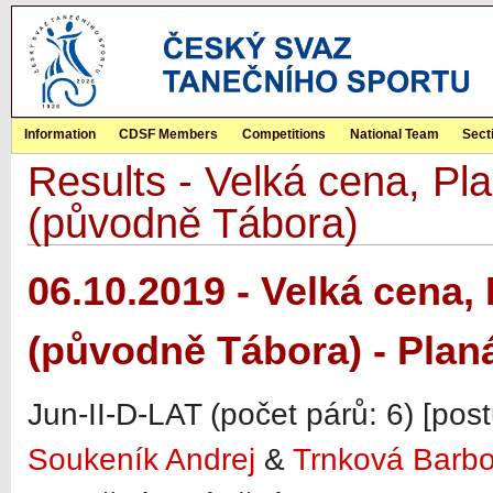
Information
CDSF Members
Competitions
National Team
Sect
Results - Velká cena, Pla
(původně Tábora)
06.10.2019 - Velká cena, 
(původně Tábora) - Plan
Jun-II-D-LAT (počet párů: 6) [pos
Soukeník Andrej
&
Trnková Barbo