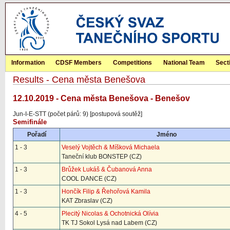
Information
CDSF Members
Competitions
National Team
Sect
Results - Cena města Benešova
12.10.2019 - Cena města Benešova - Benešov
Jun-I-E-STT (počet párů: 9) [postupová soutěž]
Semifinále
Pořadí
Jméno
1 - 3
Veselý Vojtěch & Míšková Michaela
Taneční klub BONSTEP (CZ)
1 - 3
Brůžek Lukáš & Čubanová Anna
COOL DANCE (CZ)
1 - 3
Hončík Filip & Řehořová Kamila
KAT Zbraslav (CZ)
4 - 5
Plecitý Nicolas & Ochotnická Olívia
TK TJ Sokol Lysá nad Labem (CZ)