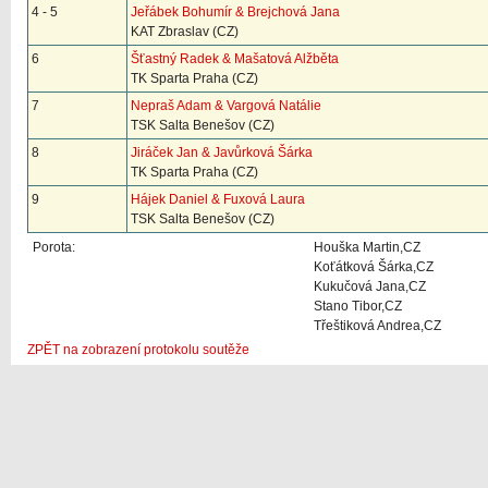
4 - 5
Jeřábek Bohumír & Brejchová Jana
KAT Zbraslav (CZ)
6
Šťastný Radek & Mašatová Alžběta
TK Sparta Praha (CZ)
7
Nepraš Adam & Vargová Natálie
TSK Salta Benešov (CZ)
8
Jiráček Jan & Javůrková Šárka
TK Sparta Praha (CZ)
9
Hájek Daniel & Fuxová Laura
TSK Salta Benešov (CZ)
Porota:
Houška Martin,CZ
Koťátková Šárka,CZ
Kukučová Jana,CZ
Stano Tibor,CZ
Třeštiková Andrea,CZ
ZPĚT na zobrazení protokolu soutěže