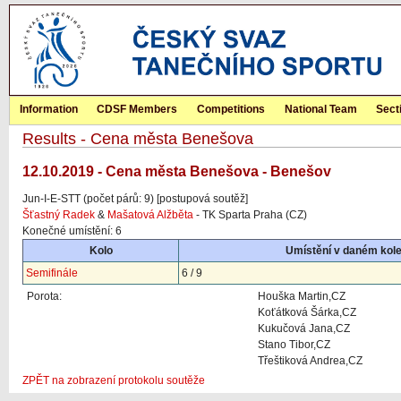
Information
CDSF Members
Competitions
National Team
Sect
Results - Cena města Benešova
12.10.2019 - Cena města Benešova - Benešov
Jun-I-E-STT (počet párů: 9) [postupová soutěž]
Šťastný Radek
&
Mašatová Alžběta
- TK Sparta Praha (CZ)
Konečné umístění: 6
Kolo
Umístění v daném kol
Semifinále
6 / 9
Porota:
Houška Martin,CZ
Koťátková Šárka,CZ
Kukučová Jana,CZ
Stano Tibor,CZ
Třeštiková Andrea,CZ
ZPĚT na zobrazení protokolu soutěže