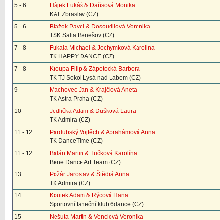
5 - 6
Hájek Lukáš & Daňsová Monika
KAT Zbraslav (CZ)
5 - 6
Blažek Pavel & Dosoudilová Veronika
TSK Salta Benešov (CZ)
7 - 8
Fukala Michael & Jochymková Karolina
TK HAPPY DANCE (CZ)
7 - 8
Kroupa Filip & Zápotocká Barbora
TK TJ Sokol Lysá nad Labem (CZ)
9
Machovec Jan & Krajčiová Aneta
TK Astra Praha (CZ)
10
Jedlička Adam & Dušková Laura
TK Admira (CZ)
11 - 12
Pardubský Vojtěch & Abrahámová Anna
TK DanceTime (CZ)
11 - 12
Balán Martin & Tučková Karolína
Bene Dance Art Team (CZ)
13
Požár Jaroslav & Štědrá Anna
TK Admira (CZ)
14
Koutek Adam & Rýcová Hana
Sportovní taneční klub 6dance (CZ)
15
Nešuta Martin & Venclová Veronika