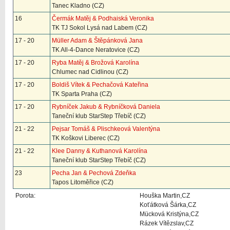
Tanec Kladno (CZ)
16
Čermák Matěj & Podhaiská Veronika
TK TJ Sokol Lysá nad Labem (CZ)
17 - 20
Müller Adam & Štěpánková Jana
TK All-4-Dance Neratovice (CZ)
17 - 20
Ryba Matěj & Brožová Karolína
Chlumec nad Cidlinou (CZ)
17 - 20
Boldiš Vítek & Pechačová Kateřina
TK Sparta Praha (CZ)
17 - 20
Rybníček Jakub & Rybníčková Daniela
Taneční klub StarStep Třebíč (CZ)
21 - 22
Pejsar Tomáš & Plischkeová Valentýna
TK Koškovi Liberec (CZ)
21 - 22
Klee Danny & Kuthanová Karolína
Taneční klub StarStep Třebíč (CZ)
23
Pecha Jan & Pechová Zdeňka
Tapos Litoměřice (CZ)
Porota:
Houška Martin,CZ
Koťátková Šárka,CZ
Mücková Kristýna,CZ
Rázek Vítězslav,CZ