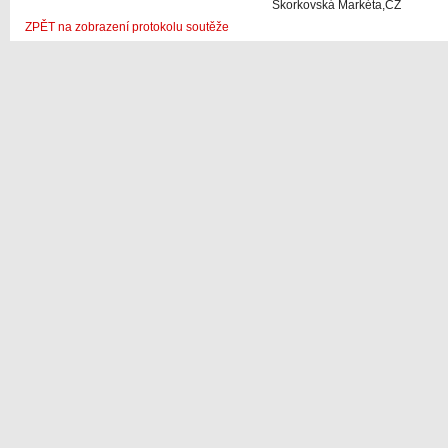
Skorkovská Markéta,CZ
ZPĚT na zobrazení protokolu soutěže