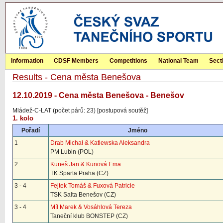
Information
CDSF Members
Competitions
National Team
Sect
Results - Cena města Benešova
12.10.2019 - Cena města Benešova - Benešov
Mládež-C-LAT (počet párů: 23) [postupová soutěž]
1. kolo
Pořadí
Jméno
1
Drab Michał & Katlewska Aleksandra
PM Lubin (POL)
2
Kuneš Jan & Kunová Ema
TK Sparta Praha (CZ)
3 - 4
Fejtek Tomáš & Fuxová Patricie
TSK Salta Benešov (CZ)
3 - 4
Míl Marek & Vosáhlová Tereza
Taneční klub BONSTEP (CZ)