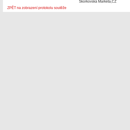
Skorkovská Markéta,CZ
ZPĚT na zobrazení protokolu soutěže