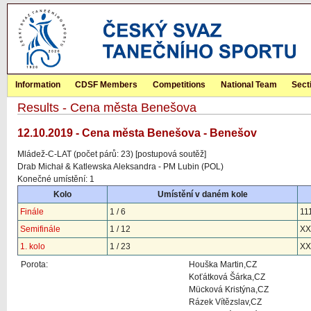
Information
CDSF Members
Competitions
National Team
Sect
Results - Cena města Benešova
12.10.2019 - Cena města Benešova - Benešov
Mládež-C-LAT (počet párů: 23) [postupová soutěž]
Drab Michał & Katlewska Aleksandra - PM Lubin (POL)
Konečné umístění: 1
Kolo
Umístění v daném kole
Finále
1 / 6
11
Semifinále
1 / 12
XX
1. kolo
1 / 23
XX
Porota:
Houška Martin,CZ
Koťátková Šárka,CZ
Mücková Kristýna,CZ
Rázek Vítězslav,CZ