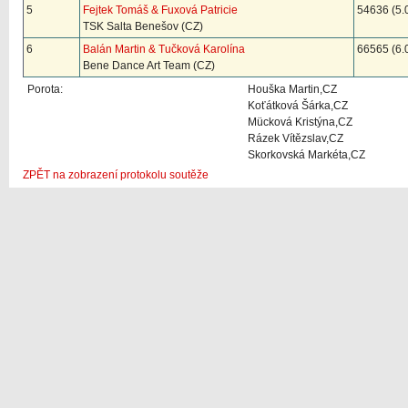
5
Fejtek Tomáš & Fuxová Patricie
54636 (5.
TSK Salta Benešov (CZ)
6
Balán Martin & Tučková Karolína
66565 (6.
Bene Dance Art Team (CZ)
Porota:
Houška Martin,CZ
Koťátková Šárka,CZ
Mücková Kristýna,CZ
Rázek Vítězslav,CZ
Skorkovská Markéta,CZ
ZPĚT na zobrazení protokolu soutěže