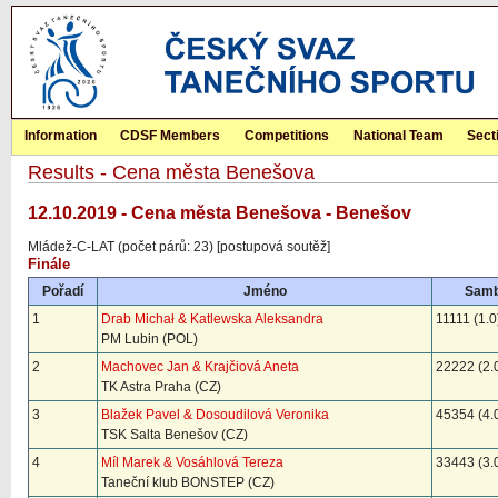
Information
CDSF Members
Competitions
National Team
Sect
Results - Cena města Benešova
12.10.2019 - Cena města Benešova - Benešov
Mládež-C-LAT (počet párů: 23) [postupová soutěž]
Finále
Pořadí
Jméno
Sam
1
Drab Michał & Katlewska Aleksandra
11111 (1.0
PM Lubin (POL)
2
Machovec Jan & Krajčiová Aneta
22222 (2.
TK Astra Praha (CZ)
3
Blažek Pavel & Dosoudilová Veronika
45354 (4.
TSK Salta Benešov (CZ)
4
Míl Marek & Vosáhlová Tereza
33443 (3.
Taneční klub BONSTEP (CZ)