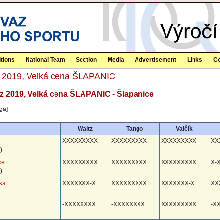
tions
National Team
Section
Media
Advertisement
Links
Co
itz 2019, Velká cena ŠLAPANIC
itz 2019, Velká cena ŠLAPANIC - Šlapanice
iga]
Waltz
Tango
Valčík
a
XXXXXXXXX
XXXXXXXXX
XXXXXXXXX
XX
)
ce
XXXXXXXXX
XXXXXXXXX
XXXXXXXXX
X-
)
ka
XXXXXXX-X
XXXXXXXXX
XXXXXXX-X
XX
-XXXXXXXX
-XXXXXXXX
XXXXXXXXX
-X