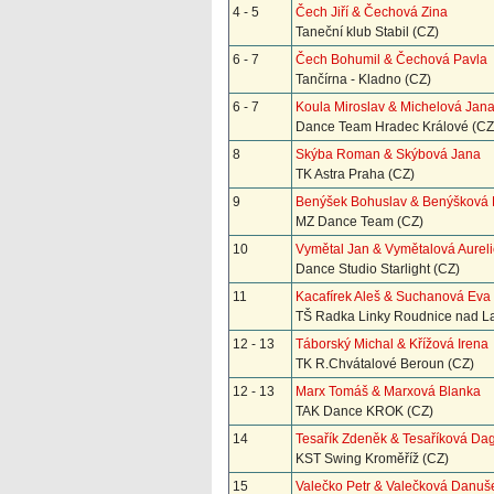
4 - 5
Čech Jiří & Čechová Zina
Taneční klub Stabil (CZ)
6 - 7
Čech Bohumil & Čechová Pavla
Tančírna - Kladno (CZ)
6 - 7
Koula Miroslav & Michelová Jan
Dance Team Hradec Králové (CZ
8
Skýba Roman & Skýbová Jana
TK Astra Praha (CZ)
9
Benýšek Bohuslav & Benýšková
MZ Dance Team (CZ)
10
Vymětal Jan & Vymětalová Aurel
Dance Studio Starlight (CZ)
11
Kacafírek Aleš & Suchanová Eva
TŠ Radka Linky Roudnice nad L
12 - 13
Táborský Michal & Křížová Irena
TK R.Chvátalové Beroun (CZ)
12 - 13
Marx Tomáš & Marxová Blanka
TAK Dance KROK (CZ)
14
Tesařík Zdeněk & Tesaříková Da
KST Swing Kroměříž (CZ)
15
Valečko Petr & Valečková Danuš