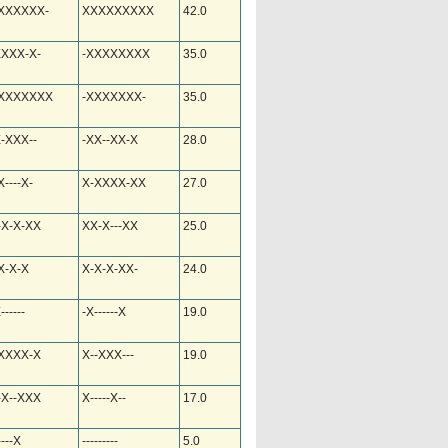
XXXXXX-
XXXXXXXXX
42.0
XXXX-X-
-XXXXXXXX
35.0
XXXXXXX
-XXXXXXX-
35.0
-XXX--
-XX--XX-X
28.0
----X-
X-XXXX-XX
27.0
-X-X-XX
XX-X---XX
25.0
-X-X-X
X-X-X-XX-
24.0
------
-X------X
19.0
-XXXX-X
X--XXX---
19.0
-X--XXX
X-----X--
17.0
----X
---------
5.0