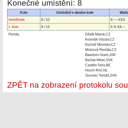
Konečné umístění: 8
Kolo
Umístění v daném kole
Walt
Semifinále
8 / 10
X-----XXX
1. kolo
9 / 15
X-X-XX---
Porota:
Dědík Marek,CZ
Kosmák Václav,CZ
Kuchař Miroslav,CZ
Mrázová Renáta,CZ
Baartzes Grant,JAR
Bačiak Milan,SVK
Castillo Felix,BE
Hoorn Ron,NL
Surovec Tomáš,SVK
ZPĚT na zobrazení protokolu sou