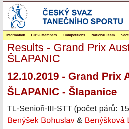
Information
CDSF Members
Competitions
National Team
Sect
Results - Grand Prix Aust
ŠLAPANIC
12.10.2019 - Grand Prix 
ŠLAPANIC - Šlapanice
TL-Senioři-III-STT (počet párů: 15)
Benýšek Bohuslav
&
Benýšková 