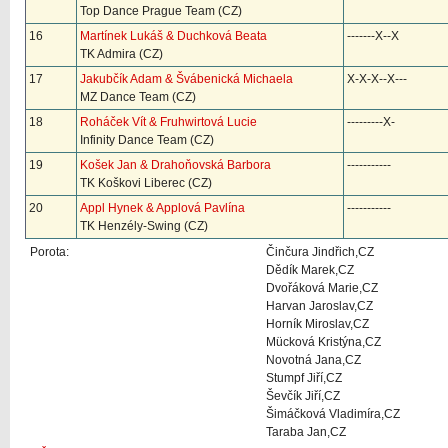
Top Dance Prague Team (CZ)
16
Martínek Lukáš & Duchková Beata
-------X--X
TK Admira (CZ)
17
Jakubčík Adam & Švábenická Michaela
X-X-X--X---
MZ Dance Team (CZ)
18
Roháček Vít & Fruhwirtová Lucie
---------X-
Infinity Dance Team (CZ)
19
Košek Jan & Drahoňovská Barbora
-----------
TK Koškovi Liberec (CZ)
20
Appl Hynek & Applová Pavlína
-----------
TK Henzély-Swing (CZ)
Porota:
Činčura Jindřich,CZ
Dědík Marek,CZ
Dvořáková Marie,CZ
Harvan Jaroslav,CZ
Horník Miroslav,CZ
Mücková Kristýna,CZ
Novotná Jana,CZ
Stumpf Jiří,CZ
Ševčík Jiří,CZ
Šimáčková Vladimíra,CZ
Taraba Jan,CZ