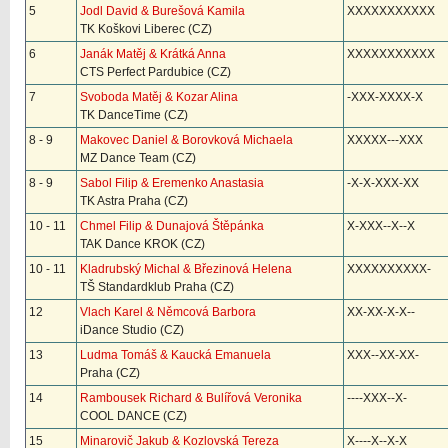
5
Jodl David & Burešová Kamila
XXXXXXXXXXX
TK Koškovi Liberec (CZ)
6
Janák Matěj & Krátká Anna
XXXXXXXXXXX
CTS Perfect Pardubice (CZ)
7
Svoboda Matěj & Kozar Alina
-XXX-XXXX-X
TK DanceTime (CZ)
8 - 9
Makovec Daniel & Borovková Michaela
XXXXX---XXX
MZ Dance Team (CZ)
8 - 9
Sabol Filip & Eremenko Anastasia
-X-X-XXX-XX
TK Astra Praha (CZ)
10 - 11
Chmel Filip & Dunajová Štěpánka
X-XXX--X--X
TAK Dance KROK (CZ)
10 - 11
Kladrubský Michal & Březinová Helena
XXXXXXXXXX-
TŠ Standardklub Praha (CZ)
12
Vlach Karel & Němcová Barbora
XX-XX-X-X--
iDance Studio (CZ)
13
Ludma Tomáš & Kaucká Emanuela
XXX--XX-XX-
Praha (CZ)
14
Rambousek Richard & Bulířová Veronika
----XXX--X-
COOL DANCE (CZ)
15
Minarovič Jakub & Kozlovská Tereza
X----X--X-X