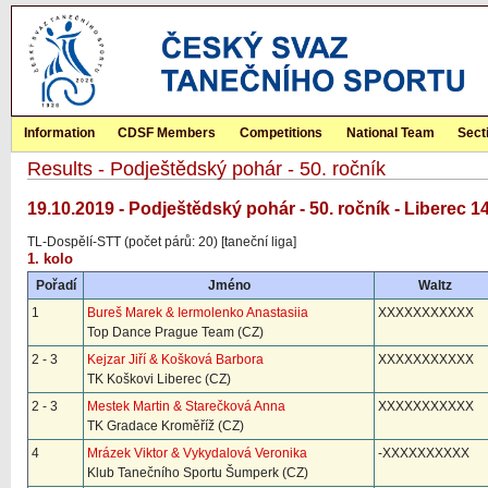
Information
CDSF Members
Competitions
National Team
Sect
Results - Podještědský pohár - 50. ročník
19.10.2019 - Podještědský pohár - 50. ročník - Liberec 1
TL-Dospělí-STT (počet párů: 20) [taneční liga]
1. kolo
Pořadí
Jméno
Waltz
1
Bureš Marek & Iermolenko Anastasiia
XXXXXXXXXXX
Top Dance Prague Team (CZ)
2 - 3
Kejzar Jiří & Košková Barbora
XXXXXXXXXXX
TK Koškovi Liberec (CZ)
2 - 3
Mestek Martin & Starečková Anna
XXXXXXXXXXX
TK Gradace Kroměříž (CZ)
4
Mrázek Viktor & Vykydalová Veronika
-XXXXXXXXXX
Klub Tanečního Sportu Šumperk (CZ)