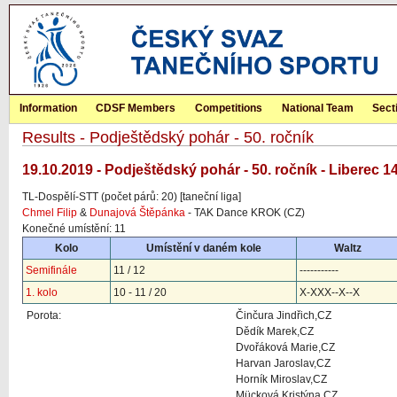
Information
CDSF Members
Competitions
National Team
Sect
Results - Podještědský pohár - 50. ročník
19.10.2019 - Podještědský pohár - 50. ročník - Liberec 1
TL-Dospělí-STT (počet párů: 20) [taneční liga]
Chmel Filip
&
Dunajová Štěpánka
- TAK Dance KROK (CZ)
Konečné umístění: 11
Kolo
Umístění v daném kole
Waltz
Semifinále
11 / 12
-----------
1. kolo
10 - 11 / 20
X-XXX--X--X
Porota:
Činčura Jindřich,CZ
Dědík Marek,CZ
Dvořáková Marie,CZ
Harvan Jaroslav,CZ
Horník Miroslav,CZ
Mücková Kristýna,CZ