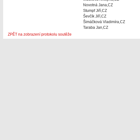
Novotná Jana,CZ
Stumpf Jiří,CZ
Ševčík Jiří,CZ
Šimáčková Vladimíra,CZ
Taraba Jan,CZ
ZPĚT na zobrazení protokolu soutěže