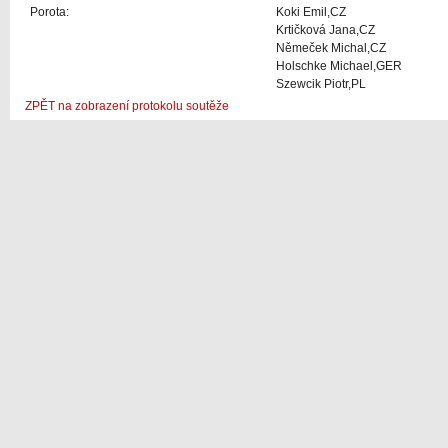
Porota:
Koki Emil,CZ
Krtičková Jana,CZ
Němeček Michal,CZ
Holschke Michael,GER
Szewcik Piotr,PL
ZPĚT na zobrazení protokolu soutěže