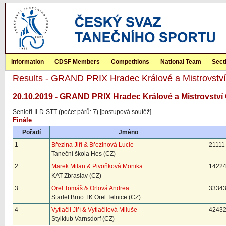
Information
CDSF Members
Competitions
National Team
Sect
Results - GRAND PRIX Hradec Králové a Mistrovst
20.10.2019 - GRAND PRIX Hradec Králové a Mistrovství
Senioři-II-D-STT (počet párů: 7) [postupová soutěž]
Finále
Pořadí
Jméno
1
Březina Jiří & Březinová Lucie
21111 
Taneční škola Hes (CZ)
2
Marek Milan & Pivoňková Monika
14224
KAT Zbraslav (CZ)
3
Orel Tomáš & Orlová Andrea
33343
Starlet Brno TK Orel Telnice (CZ)
4
Vytlačil Jiří & Vytlačilová Miluše
42432
Stylklub Varnsdorf (CZ)