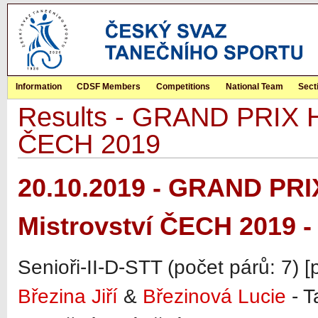
Information
CDSF Members
Competitions
National Team
Sect
Results - GRAND PRIX Hr
ČECH 2019
20.10.2019 - GRAND PRI
Mistrovství ČECH 2019 -
Senioři-II-D-STT (počet párů: 7) 
Březina Jiří
&
Březinová Lucie
- T