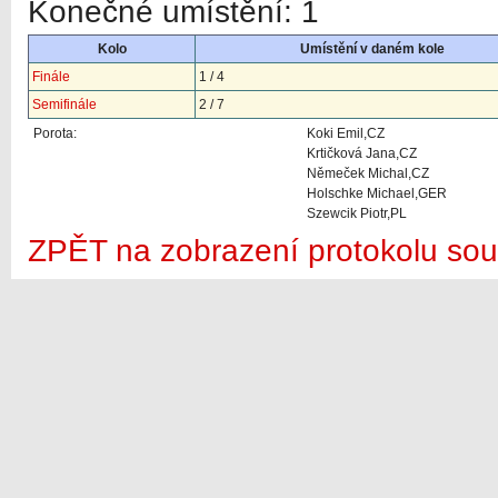
Konečné umístění: 1
Kolo
Umístění v daném kole
Finále
1 / 4
Semifinále
2 / 7
Porota:
Koki Emil,CZ
Krtičková Jana,CZ
Němeček Michal,CZ
Holschke Michael,GER
Szewcik Piotr,PL
ZPĚT na zobrazení protokolu sou